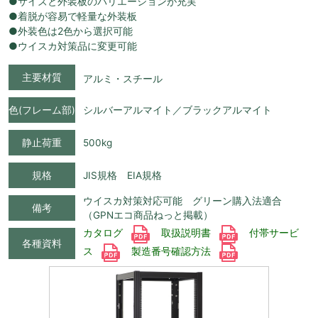
●サイズと外装板のバリエーションが充実
●着脱が容易で軽量な外装板
●外装色は2色から選択可能
●ウイスカ対策品に変更可能
主要材質
アルミ・スチール
色(フレーム部)
シルバーアルマイト／ブラックアルマイト
静止荷重
500kg
規格
JIS規格 EIA規格
ウイスカ対策対応可能 グリーン購入法適合
備考
（GPNエコ商品ねっと掲載）
カタログ
取扱説明書
付帯サービ
各種資料
ス
製造番号確認方法