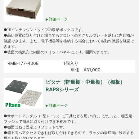
詳細ページ
●19インチマウントタイプの収納ボックスです。
●高い位置に取り付けた場合でもフロントのアクリルプレート越しに内容物が
確認できます。また、電子機器等を格納する場合においても動作状態を確認で
きます。
●後面の換気穴は内部のスリットパネルにより、開閉できます。
RMB-177-400E
1個入り
単価 ¥31,000
ピタナ（軽量棚・中量棚）（棚板）
RAPSシリーズ
詳細ページ
●サポートアングル（L型レール）に工具などを用いずに、ぴたっと、棚固定
ブッシュで簡単に取り付けできる棚板です。
●棚面はねじ固定よりフラットです。
●棚上面へアクセスできれば取り付けできるので、ラックの最底面に設置する
場合も取り付けできます。