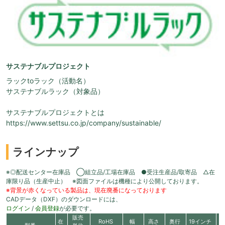
サステナブルプロジェクト
ラックtoラック（活動名）
サステナブルラック（対象品）
サステナブルプロジェクトとは
https://www.settsu.co.jp/company/sustainable/
ラインナップ
※◎配送センター在庫品 ◯組立品/工場在庫品 ●受注生産品/取寄品 △在
庫限り品（生産中止） ※図面ファイルは機種により公開しております。
※背景が赤くなっている製品は、現在廃番になっております
CADデータ（DXF）のダウンロードには、
ログイン
/
会員登録
が必要です。
販売
在
RoHS
幅
高さ
奥行
19インチ
有