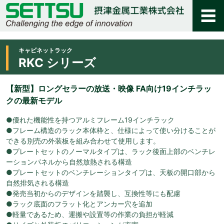
キャビネットラック
RKC シリーズ
【新型】ロングセラーの放送・映像 FA向け19インチラッ
クの最新モデル
●優れた機能性を持つアルミフレーム19インチラック
●フレーム構造のラック本体枠と、仕様によって使い分けることが
できる別売の外装板を組み合わせて使用します。
●プレートセットのノーマルタイプは、ラック後面上部のベンチレ
ーションパネルから自然放熱される構造
●プレートセットのベンチレーションタイプは、天板の開口部から
自然排気される構造
●発売当初からのデザインを踏襲し、互換性等にも配慮
●ラック底面のフラット化とアンカー穴を追加
●軽量であるため、運搬や設置等の作業の負担が軽減