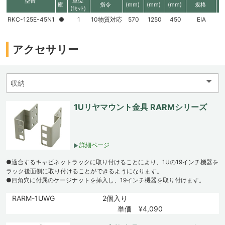
型番
単位
庫
指令
(mm)
(mm)
(mm)
規格
高
(1ｾｯﾄ)
RKC-125E-45N1
●
1
10物質対応
570
1250
450
EIA
2
アクセサリー
1Uリヤマウント金具 RARMシリーズ
詳細ページ
●適合するキャビネットラックに取り付けることにより、1Uの19インチ機器を
ラック後面側に取り付けることができるようになります。
●四角穴に付属のケージナットを挿入し、19インチ機器を取り付けます。
RARM-1UWG
2個入り
単価 ¥4,090