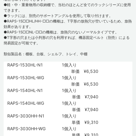
●軽・中・重量物用の収納棚で、当社のほとんど全てのラックシリーズに使用
できます。
●ラックには、別売のサポートアングルを使用して取り付けます。
●RAPS-15□□HL/HH-□□の機種は、T字形の放熱穴が空いているため、放熱
効果があります。
●RAPS-15□□NL-□□の機種は、放熱穴のないノーマルタイプです。
●T字形の穴または小判形の穴を利用すれば、機器固定ベルト（別売）による
簡易固定が可能です。
類似製品名：棚板、台板、シェルフ、トレイ、中棚
RAPS-1530HL-N1
1個入り
単価 ¥6,530
RAPS-1530HL-WG
1個入り
単価 ¥6,530
RAPS-1540HL-N1
1個入り
単価 ¥7,940
RAPS-1540HL-WG
1個入り
単価 ¥7,940
RAPS-3030HH-N1
1個入り
単価 ¥9,310
RAPS-3030HH-WG
1個入り
単価 ¥9,310