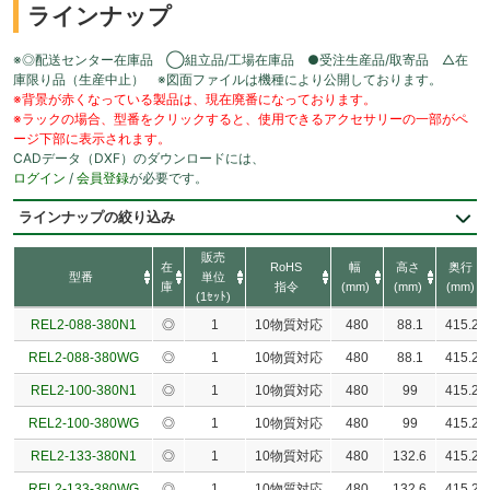
ラインナップ
※◎配送センター在庫品 ◯組立品/工場在庫品 ●受注生産品/取寄品 △在
庫限り品（生産中止） ※図面ファイルは機種により公開しております。
※背景が赤くなっている製品は、現在廃番になっております。
※ラックの場合、型番をクリックすると、使用できるアクセサリーの一部がペ
ージ下部に表示されます。
CADデータ（DXF）のダウンロードには、
ログイン
/
会員登録
が必要です。
ラインナップの絞り込み
販売
在
RoHS
幅
高さ
奥行
型番
単位
庫
指令
(mm)
(mm)
(mm)
(1ｾｯﾄ)
REL2-088-380N1
◎
1
10物質対応
480
88.1
415.2
REL2-088-380WG
◎
1
10物質対応
480
88.1
415.2
REL2-100-380N1
◎
1
10物質対応
480
99
415.2
REL2-100-380WG
◎
1
10物質対応
480
99
415.2
REL2-133-380N1
◎
1
10物質対応
480
132.6
415.2
REL2-133-380WG
◎
1
10物質対応
480
132.6
415.2