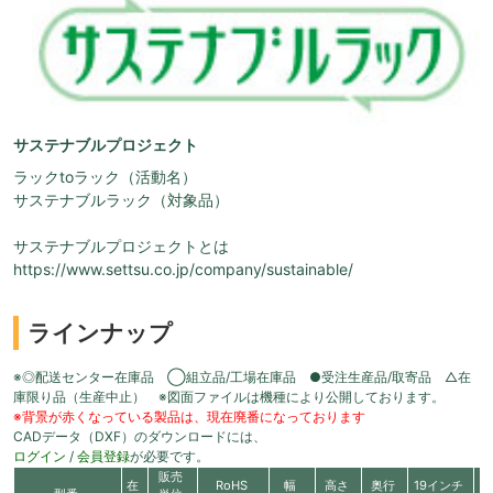
サステナブルプロジェクト
ラックtoラック（活動名）
サステナブルラック（対象品）
サステナブルプロジェクトとは
https://www.settsu.co.jp/company/sustainable/
ラインナップ
※◎配送センター在庫品 ◯組立品/工場在庫品 ●受注生産品/取寄品 △在
庫限り品（生産中止） ※図面ファイルは機種により公開しております。
※背景が赤くなっている製品は、現在廃番になっております
CADデータ（DXF）のダウンロードには、
ログイン
/
会員登録
が必要です。
販売
在
RoHS
幅
高さ
奥行
19インチ
有