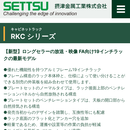
キャビネットラック
RKC シリーズ
【新型】ロングセラーの放送・映像 FA向け19インチラッ
クの最新モデル
●優れた機能性を持つアルミフレーム19インチラック
●フレーム構造のラック本体枠と、仕様によって使い分けることが
できる別売の外装板を組み合わせて使用します。
●プレートセットのノーマルタイプは、ラック後面上部のベンチレ
ーションパネルから自然放熱される構造
●プレートセットのベンチレーションタイプは、天板の開口部から
自然排気される構造
●発売当初からのデザインを踏襲し、互換性等にも配慮
●ラック底面のフラット化とアンカー穴を追加
●軽量であるため、運搬や設置等の作業の負担が軽減