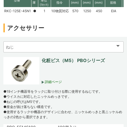
型番
単位
庫
指令
(mm)
(mm)
(mm)
規格
高
(1ｾｯﾄ)
RKC-125E-45N1
●
1
10物質対応
570
1250
450
EIA
2
アクセサリー
化粧ビス（M5） PBOシリーズ
詳細ページ
●19インチ機器等をラックに取り付ける際に使用するねじです。
●ウイスカに対応したニッケルめっきです。
●ねじの呼びはM5です。
●座金が抜け落ちない構造です。
●使用するラックや機器のデザインに合わせ、ニッケルめっきと黒ニッケルめ
っきの2色から選択できます。