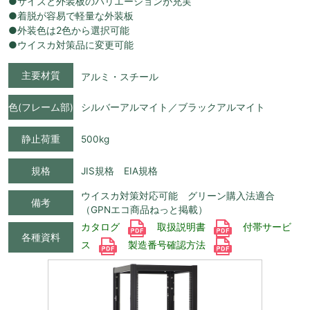
●サイズと外装板のバリエーションが充実
●着脱が容易で軽量な外装板
●外装色は2色から選択可能
●ウイスカ対策品に変更可能
主要材質
アルミ・スチール
色(フレーム部)
シルバーアルマイト／ブラックアルマイト
静止荷重
500kg
規格
JIS規格 EIA規格
ウイスカ対策対応可能 グリーン購入法適合
備考
（GPNエコ商品ねっと掲載）
カタログ
取扱説明書
付帯サービ
各種資料
ス
製造番号確認方法