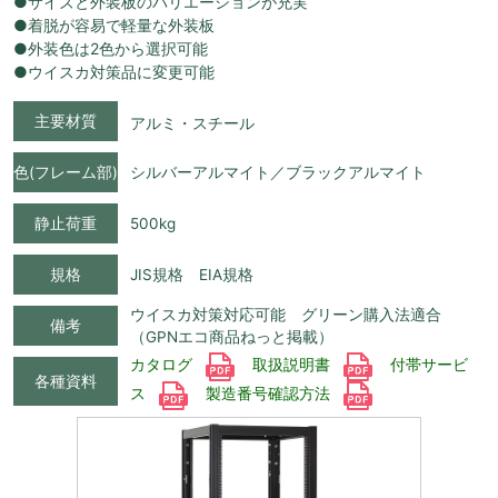
●サイズと外装板のバリエーションが充実
●着脱が容易で軽量な外装板
●外装色は2色から選択可能
●ウイスカ対策品に変更可能
主要材質
アルミ・スチール
色(フレーム部)
シルバーアルマイト／ブラックアルマイト
静止荷重
500kg
規格
JIS規格 EIA規格
ウイスカ対策対応可能 グリーン購入法適合
備考
（GPNエコ商品ねっと掲載）
カタログ
取扱説明書
付帯サービ
各種資料
ス
製造番号確認方法