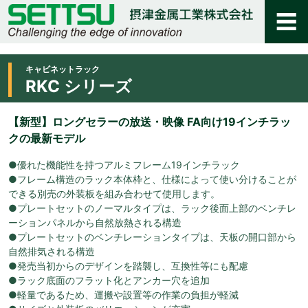
キャビネットラック
RKC シリーズ
【新型】ロングセラーの放送・映像 FA向け19インチラッ
クの最新モデル
●優れた機能性を持つアルミフレーム19インチラック
●フレーム構造のラック本体枠と、仕様によって使い分けることが
できる別売の外装板を組み合わせて使用します。
●プレートセットのノーマルタイプは、ラック後面上部のベンチレ
ーションパネルから自然放熱される構造
●プレートセットのベンチレーションタイプは、天板の開口部から
自然排気される構造
●発売当初からのデザインを踏襲し、互換性等にも配慮
●ラック底面のフラット化とアンカー穴を追加
●軽量であるため、運搬や設置等の作業の負担が軽減