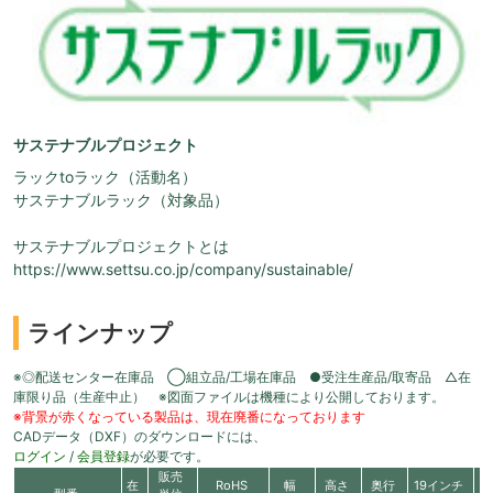
サステナブルプロジェクト
ラックtoラック（活動名）
サステナブルラック（対象品）
サステナブルプロジェクトとは
https://www.settsu.co.jp/company/sustainable/
ラインナップ
※◎配送センター在庫品 ◯組立品/工場在庫品 ●受注生産品/取寄品 △在
庫限り品（生産中止） ※図面ファイルは機種により公開しております。
※背景が赤くなっている製品は、現在廃番になっております
CADデータ（DXF）のダウンロードには、
ログイン
/
会員登録
が必要です。
販売
在
RoHS
幅
高さ
奥行
19インチ
有