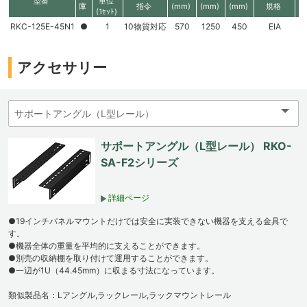
型番
単位
庫
指令
(mm)
(mm)
(mm)
規格
高
(1ｾｯﾄ)
RKC-125E-45N1
●
1
10物質対応
570
1250
450
EIA
2
アクセサリー
サポートアングル（L型レール） RKO-
SA-F2シリーズ
詳細ページ
●19インチパネルマウントだけでは安全に実装できない機器を支える金具で
す。
●機器全体の重量を平均的に支えることができます。
●別売の収納棚を取り付けて運用することができます。
●一辺が1U（44.45mm）に収まる寸法になっています。
類似製品名：Lアングル,ラックレール,ラックマウントレール