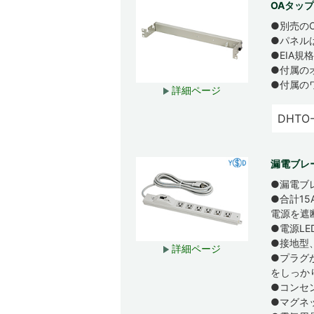
OAタップ
●別売の
●パネル
●EIA
●付属の
●付属の
詳細ページ
DHTO
漏電ブレ
●漏電ブ
●合計1
電源を遮
●電源L
●接地型
詳細ページ
●プラグ
をしっか
●コンセ
●マグネ