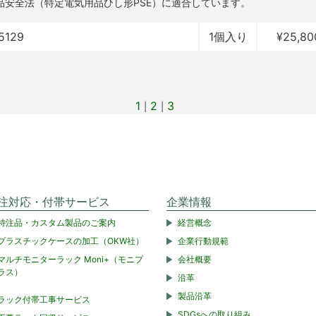
品安全法（特定電気用品ひし形PSE）に適合しています。
5129
1個入り
¥25,80
1
2
3
注対応・付帯サービス
企業情報
特注品・カスタム製品のご案内
経営概念
プラスチックケースの加工（OKW社）
企業行動規範
マルチモニターラック Moni+（モニプ
会社概要
ラス）
沿革
製品沿革
ラック付帯工事サービス
SDGsへの取り組み