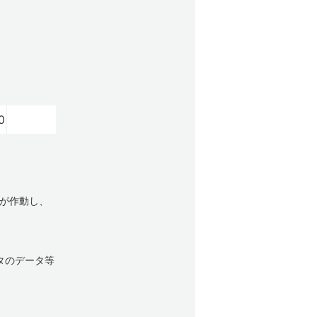
0
ーが作動し、
タのデータ等