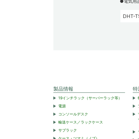
●電気用
DHT-T
製品情報
特
19インチラック（サーバーラック等）
電源
コンソールデスク
輸送ケース／ラックケース
サブラック
ケース・ツマミ（ノブ）