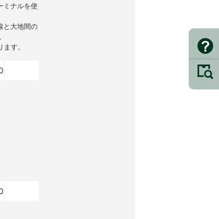
ーミナルを使
線と大地間の
以
ります。
0
0