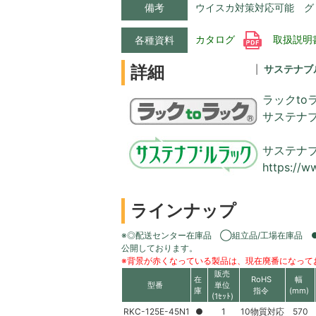
備考
ウイスカ対策対応可能 グ
カタログ
取扱説明
各種資料
詳細
サステナブ
ラックto
サステナ
サステナ
https://w
ラインナップ
※◎配送センター在庫品 ◯組立品/工場在庫品 
公開しております。
※背景が赤くなっている製品は、現在廃番になって
販売
在
RoHS
幅
型番
単位
庫
指令
(mm)
(1ｾｯﾄ)
RKC-125E-45N1
●
1
10物質対応
570