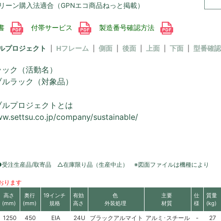
リーン購入法適合（GPNエコ商品ねっと掲載）
書
付帯サービス
製造番号確認方法
ルプロジェクト
Hフレーム
側面
後面
上面
下面
型番確認
ラック（活動名）
ブルラック（対象品）
ブルプロジェクトとは
ww.settsu.co.jp/company/sustainable/
●受注生産品/取寄品 △在庫限り品（生産中止） ※図面ファイルは機種により
おります
高さ
奥行
19インチ
有効
色
主要
仕
質量
(mm)
(mm)
規格
高さ
外装処理
材質
様
(kg)
1250
450
EIA
24U
ブラックアルマイト
アルミ･スチール
-
27