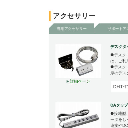
アクセサリー
専用アクセサリー
サポートア
デスクタッ
●デスク
は、ご利
●デスク
厚のデス
詳細ページ
DHT-T
OAタップ
●接地型
ータをし
連接やD