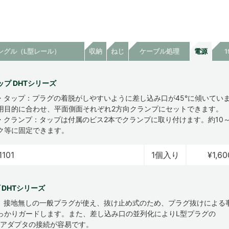
ングル（L型レール）
収納
ねじ
ケーブル処理
電源
プ DHTシリーズ
・タップ：プラグの着脱がしやすいように差し込み口が45°に傾いてい
用目的に合わせ、平面側面それぞれ2方向クランプにセットできます。
・クランプ：タップは付属のビス2本でクランプに取り付けます。約10～
ク等に固定できます。
1101
1個入り
¥1,60
 DHTシリーズ
、接地無しの一般プラグが使え、抜け止め式のため、プラグ抜けによる
っかりガードします。また、差し込み口の並列化によりL型プラグの
Cアダプタの接続が容易です。