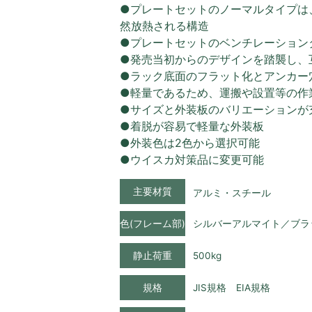
●プレートセットのノーマルタイプは
然放熱される構造
●プレートセットのベンチレーション
●発売当初からのデザインを踏襲し、
●ラック底面のフラット化とアンカー
●軽量であるため、運搬や設置等の作
●サイズと外装板のバリエーションが
●着脱が容易で軽量な外装板
●外装色は2色から選択可能
●ウイスカ対策品に変更可能
主要材質
アルミ・スチール
色(フレーム部)
シルバーアルマイト／ブラ
静止荷重
500kg
規格
JIS規格 EIA規格