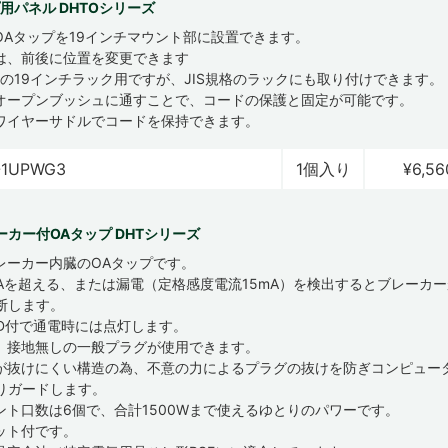
用パネル DHTOシリーズ
OAタップを19インチマウント部に設置できます。
は、前後に位置を変更できます
規格の19インチラック用ですが、JIS規格のラックにも取り付けできます。
オープンブッシュに通すことで、コードの保護と固定が可能です。
ワイヤーサドルでコードを保持できます。
-1UPWG3
1個入り
¥6,56
ーカー付OAタップ DHTシリーズ
レーカー内臓のOAタップです。
5Aを超える、または漏電（定格感度電流15mA）を検出するとブレーカ
断します。
ED付で通電時には点灯します。
、接地無しの一般プラグが使用できます。
が抜けにくい構造の為、不意の力によるプラグの抜けを防ぎコンピュー
りガードします。
ント口数は6個で、合計1500Wまで使えるゆとりのパワーです。
ット付です。