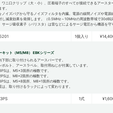
、ワニ口クリップ（大・小）、圧着端子のすべてが接続できるアースタ
ます。
をノイズバグから守るノイズフィルタを内臓。電源の線間ノイズや電源
し減衰効果を発揮します。（0.5MHz～10MHzの周波数帯域で30dB
、サージ吸収素子（バリスタ）は雷などによるサージ電圧から機器を守
5201
1個入り
¥14,40
キット（M5/M8） EBKシリーズ
内下部に取り付けられるアースバーです。
ンボルト、アースラベル、取付用ねじが付属しています。
5-3PSは、M5×3箇所の極数です。
8-2PSは、M8×2箇所の極数です。
5-8PSは、M5×8箇所、M8×1箇所の極数です。
置は、取り付けるラックによって変わります。
-3PS
1式
¥1,60