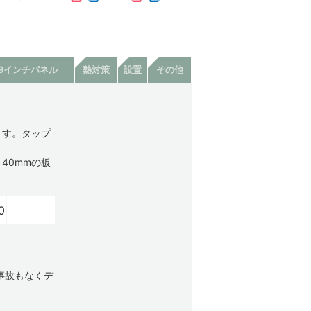
19インチパネル
熱対策
設置
その他
ます。タップ
40mmの板
0
事故もなくデ