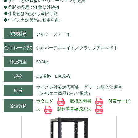
●サイズと外装板のバリエーションが充実
●着脱が容易で軽量な外装板
●外装色は2色から選択可能
●ウイスカ対策品に変更可能
主要材質
アルミ・スチール
色(フレーム部)
シルバーアルマイト／ブラックアルマイト
静止荷重
500kg
規格
JIS規格 EIA規格
ウイスカ対策対応可能 グリーン購入法適合
備考
（GPNエコ商品ねっと掲載）
カタログ
取扱説明書
付帯サービ
各種資料
ス
製造番号確認方法