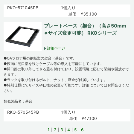
RKO-571045PB
1個入り
単価 ¥35,100
プレートベース（架台）（高さ50mm
※サイズ変更可能） RKOシリーズ
詳細ページ
●OAフロア用の鋼板製の架台（基台）です。
●後面に開口部を設けケーブル等の導入を可能にしています。
●開口部に取り外しできる蓋を付けており、設置環境に応じて閉鎖や開放がで
きます。
●ラックを取り付けるボルト、ナット、座金が付属しています。
●特別仕様にてサイズや仕様の変更が可能です。詳細についてはお問合せくだ
さい。
類似製品名：基台
RKO-570545PB
1個入り
単価 ¥47,100
1
2
3
4
5
6