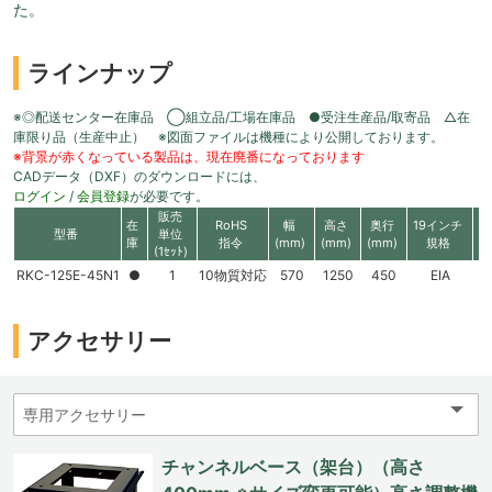
た。
ラインナップ
※◎配送センター在庫品 ◯組立品/工場在庫品 ●受注生産品/取寄品 △在
庫限り品（生産中止） ※図面ファイルは機種により公開しております。
※背景が赤くなっている製品は、現在廃番になっております
CADデータ（DXF）のダウンロードには、
ログイン
/
会員登録
が必要です。
販売
在
RoHS
幅
高さ
奥行
19インチ
有
型番
単位
庫
指令
(mm)
(mm)
(mm)
規格
高
(1ｾｯﾄ)
RKC-125E-45N1
●
1
10物質対応
570
1250
450
EIA
2
アクセサリー
チャンネルベース（架台）（高さ