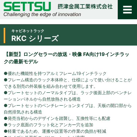
キャビネットラック
RKC シリーズ
【新型】ロングセラーの放送・映像 FA向け19インチラッ
クの最新モデル
●優れた機能性を持つアルミフレーム19インチラック
●フレーム構造のラック本体枠と、仕様によって使い分けることが
できる別売の外装板を組み合わせて使用します。
●プレートセットのノーマルタイプは、ラック後面上部のベンチレ
ーションパネルから自然放熱される構造
●プレートセットのベンチレーションタイプは、天板の開口部から
自然排気される構造
●発売当初からのデザインを踏襲し、互換性等にも配慮
●ラック底面のフラット化とアンカー穴を追加
●軽量であるため、運搬や設置等の作業の負担が軽減