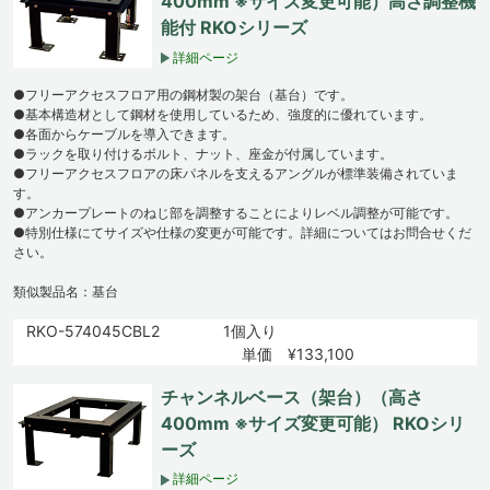
400mm ※サイズ変更可能）高さ調整機
能付 RKOシリーズ
詳細ページ
●フリーアクセスフロア用の鋼材製の架台（基台）です。
●基本構造材として鋼材を使用しているため、強度的に優れています。
●各面からケーブルを導入できます。
●ラックを取り付けるボルト、ナット、座金が付属しています。
●フリーアクセスフロアの床パネルを支えるアングルが標準装備されていま
す。
●アンカープレートのねじ部を調整することによりレベル調整が可能です。
●特別仕様にてサイズや仕様の変更が可能です。詳細についてはお問合せくだ
さい。
類似製品名：基台
RKO-574045CBL2
1個入り
単価 ¥133,100
チャンネルベース（架台）（高さ
400mm ※サイズ変更可能） RKOシリ
ーズ
詳細ページ