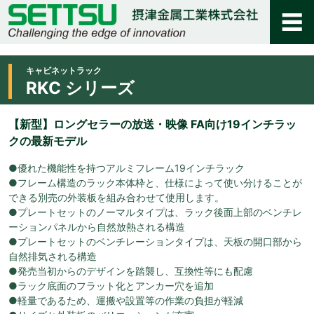
キャビネットラック
RKC シリーズ
【新型】ロングセラーの放送・映像 FA向け19インチラッ
クの最新モデル
●優れた機能性を持つアルミフレーム19インチラック
●フレーム構造のラック本体枠と、仕様によって使い分けることが
できる別売の外装板を組み合わせて使用します。
●プレートセットのノーマルタイプは、ラック後面上部のベンチレ
ーションパネルから自然放熱される構造
●プレートセットのベンチレーションタイプは、天板の開口部から
自然排気される構造
●発売当初からのデザインを踏襲し、互換性等にも配慮
●ラック底面のフラット化とアンカー穴を追加
●軽量であるため、運搬や設置等の作業の負担が軽減