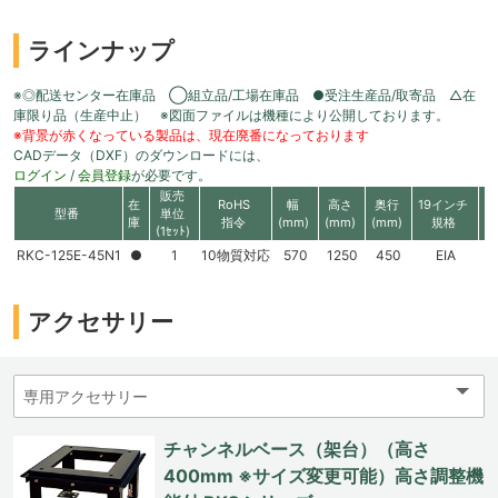
ラインナップ
※◎配送センター在庫品 ◯組立品/工場在庫品 ●受注生産品/取寄品 △在
庫限り品（生産中止） ※図面ファイルは機種により公開しております。
※背景が赤くなっている製品は、現在廃番になっております
CADデータ（DXF）のダウンロードには、
ログイン
/
会員登録
が必要です。
販売
在
RoHS
幅
高さ
奥行
19インチ
有
型番
単位
庫
指令
(mm)
(mm)
(mm)
規格
高
(1ｾｯﾄ)
RKC-125E-45N1
●
1
10物質対応
570
1250
450
EIA
2
アクセサリー
チャンネルベース（架台）（高さ
400mm ※サイズ変更可能）高さ調整機