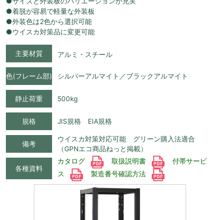
●サイズと外装板のバリエーションが充実
●着脱が容易で軽量な外装板
●外装色は2色から選択可能
●ウイスカ対策品に変更可能
主要材質
アルミ・スチール
色(フレーム部)
シルバーアルマイト／ブラックアルマイト
静止荷重
500kg
規格
JIS規格 EIA規格
ウイスカ対策対応可能 グリーン購入法適合
備考
（GPNエコ商品ねっと掲載）
カタログ
取扱説明書
付帯サービ
各種資料
ス
製造番号確認方法