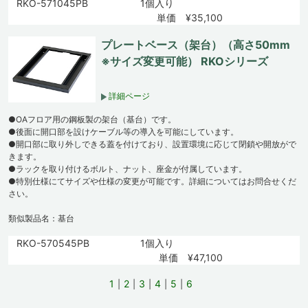
RKO-571045PB
1個入り
単価 ¥35,100
プレートベース（架台）（高さ50mm
※サイズ変更可能） RKOシリーズ
詳細ページ
●OAフロア用の鋼板製の架台（基台）です。
●後面に開口部を設けケーブル等の導入を可能にしています。
●開口部に取り外しできる蓋を付けており、設置環境に応じて閉鎖や開放がで
きます。
●ラックを取り付けるボルト、ナット、座金が付属しています。
●特別仕様にてサイズや仕様の変更が可能です。詳細についてはお問合せくだ
さい。
類似製品名：基台
RKO-570545PB
1個入り
単価 ¥47,100
1
2
3
4
5
6