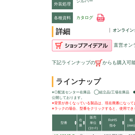
シルバー
外装処理
カタログ
各種資料
詳細
オンライン
直営オン
下記ラインナップの
からも購入可
ラインナップ
※◎配送センター在庫品 ◯組立品/工場在庫品 
公開しております。
※背景が赤くなっている製品は、現在廃番になって
※ラックの場合、型番をクリックすると、使用でき
販売
在
RoHS
幅
型番
単位
庫
指令
(mm)
(1ｾｯﾄ)