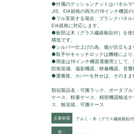
●付属のクッションナットはパネルマ
JIS、EIA規格の両方の19インチ機
●フル実装する場合、ブランクパネル
EIA規格に対応します。
●板部は木（グラス繊維板貼付）を使
構造です。
●シルバー仕上げの為、傷が目立ちま
●取手やキャッチロックは機種により
●用途は19インチ機器運搬用として
防衛装備、撮影機器、映像機器、音響
●運搬後、カバーを外せば、そのまま
類似製品名：可搬ラック、ポータブル
ケース、軽量ケース、精密機器輸送ケ
ス、輸送箱、可搬ケース
主要材質
アルミ・木（グラス繊維板貼
色・