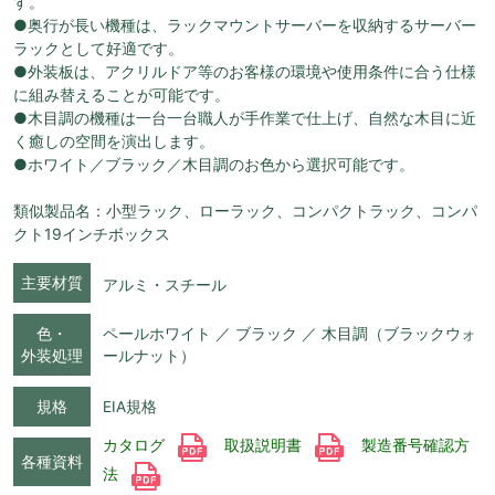
す。
●奥行が長い機種は、ラックマウントサーバーを収納するサーバー
ラックとして好適です。
●外装板は、アクリルドア等のお客様の環境や使用条件に合う仕様
に組み替えることが可能です。
●木目調の機種は一台一台職人が手作業で仕上げ、自然な木目に近
く癒しの空間を演出します。
●ホワイト／ブラック／木目調のお色から選択可能です。
類似製品名：小型ラック、ローラック、コンパクトラック、コンパ
クト19インチボックス
主要材質
アルミ・スチール
色・
ペールホワイト ／ ブラック ／ 木目調（ブラックウォ
外装処理
ールナット）
規格
EIA規格
カタログ
取扱説明書
製造番号確認方
各種資料
法