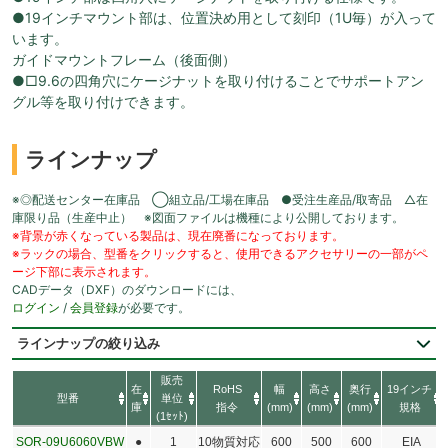
●19インチマウント部は、位置決め用として刻印（1U毎）が入って
います。
ガイドマウントフレーム（後面側）
●□9.6の四角穴にケージナットを取り付けることでサポートアン
グル等を取り付けできます。
ラインナップ
※◎配送センター在庫品 ◯組立品/工場在庫品 ●受注生産品/取寄品 △在
庫限り品（生産中止） ※図面ファイルは機種により公開しております。
※背景が赤くなっている製品は、現在廃番になっております。
※ラックの場合、型番をクリックすると、使用できるアクセサリーの一部がペ
ージ下部に表示されます。
CADデータ（DXF）のダウンロードには、
ログイン
/
会員登録
が必要です。
ラインナップの絞り込み
販売
在
RoHS
幅
高さ
奥行
19インチ
型番
単位
庫
指令
(mm)
(mm)
(mm)
規格
(1ｾｯﾄ)
SOR-09U6060VBW
●
1
10物質対応
600
500
600
EIA