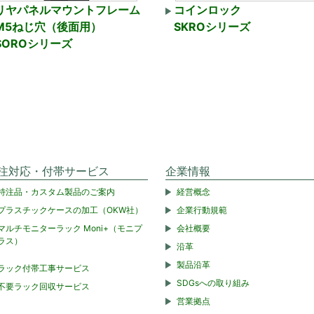
リヤパネルマウントフレーム
コインロック
M5ねじ穴（後面用）
SKROシリーズ
SOROシリーズ
注対応・付帯サービス
企業情報
特注品・カスタム製品のご案内
経営概念
プラスチックケースの加工（OKW社）
企業行動規範
マルチモニターラック Moni+（モニプ
会社概要
ラス）
沿革
製品沿革
ラック付帯工事サービス
SDGsへの取り組み
不要ラック回収サービス
営業拠点