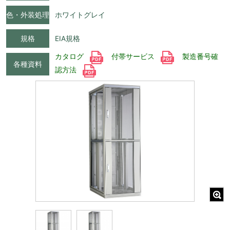
色・外装処理
ホワイトグレイ
規格
EIA規格
カタログ
付帯サービス
製造番号確
各種資料
認方法