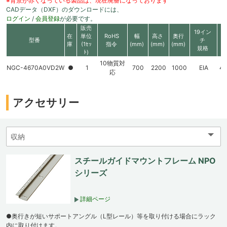
※背景が赤くなっている製品は、現在廃番になっております
CADデータ（DXF）のダウンロードには、
ログイン
/
会員登録
が必要です。
販売
19イン
在
単位
RoHS
幅
高さ
奥行
型番
チ
庫
(1ｾｯ
指令
(mm)
(mm)
(mm)
規格
ﾄ)
10物質対
NGC-4670A0VD2W
●
1
700
2200
1000
EIA
4
応
アクセサリー
スチールガイドマウントフレーム NPO
シリーズ
詳細ページ
●奥行きが短いサポートアングル（L型レール）等を取り付ける場合にラック
内に取り付けます。