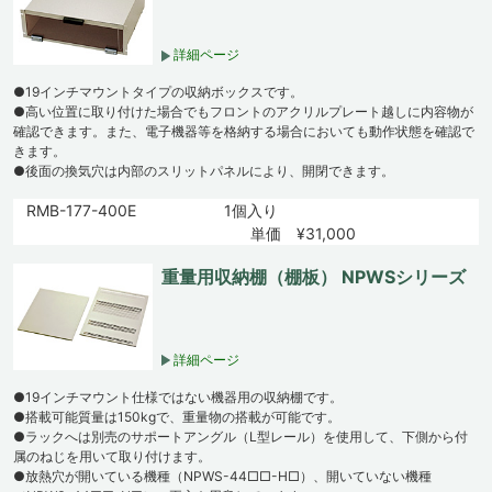
詳細ページ
●19インチマウントタイプの収納ボックスです。
●高い位置に取り付けた場合でもフロントのアクリルプレート越しに内容物が
確認できます。また、電子機器等を格納する場合においても動作状態を確認で
きます。
●後面の換気穴は内部のスリットパネルにより、開閉できます。
RMB-177-400E
1個入り
単価 ¥31,000
重量用収納棚（棚板） NPWSシリーズ
詳細ページ
●19インチマウント仕様ではない機器用の収納棚です。
●搭載可能質量は150kgで、重量物の搭載が可能です。
●ラックへは別売のサポートアングル（L型レール）を使用して、下側から付
属のねじを用いて取り付けます。
●放熱穴が開いている機種（NPWS-44□□-H□）、開いていない機種