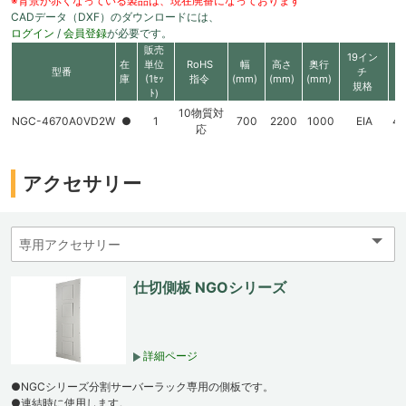
※背景が赤くなっている製品は、現在廃番になっております
CADデータ（DXF）のダウンロードには、
ログイン
/
会員登録
が必要です。
販売
19イン
在
単位
RoHS
幅
高さ
奥行
型番
チ
庫
(1ｾｯ
指令
(mm)
(mm)
(mm)
規格
ﾄ)
10物質対
NGC-4670A0VD2W
●
1
700
2200
1000
EIA
4
応
アクセサリー
仕切側板 NGOシリーズ
詳細ページ
●NGCシリーズ分割サーバーラック専用の側板です。
●連結時に使用します。