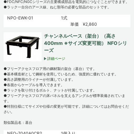
●FDC/NFC/NGCシリーズの主要構成部品を電気的につなぐことができます。
●ラック一台分のアース線、ねじ類等の必要な部品のセットです。
NPO-EWK-01
1式
単価 ¥2,860
チャンネルベース（架台）（高さ
400mm ※サイズ変更可能） NFOシリ
ーズ
詳細ページ
●フリーアクセスフロア用の鋼材製の架台（基台）です。
●基本構造材として鋼材を使用しているため、強度的に優れています。
●高さ調整用のライナーが付属しています。
●各面からケーブルを導入できます。
●ラックを取り付けるボルト、ナットが付属しています。
●フリーアクセスフロアの床パネルを支えるアングルが標準装備されていま
す。
●特別仕様にてサイズや仕様の変更が可能です。詳細についてはお問合せくだ
さい。
類似製品名：基台
NFO-7040A0CB2
1個入り