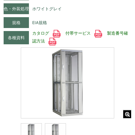
色・外装処理
ホワイトグレイ
規格
EIA規格
カタログ
付帯サービス
製造番号確
各種資料
認方法