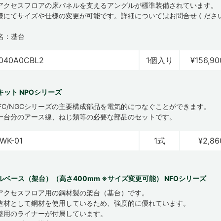
アクセスフロアの床パネルを支えるアングルが標準装備されています。
様にてサイズや仕様の変更が可能です。詳細についてはお問合せくださ
名：基台
040A0CBL2
1個入り
¥156,90
キット NPOシリーズ
/NFC/NGCシリーズの主要構成部品を電気的につなぐことができます。
一台分のアース線、ねじ類等の必要な部品のセットです。
WK-01
1式
¥2,86
ルベース（架台）（高さ400mm ※サイズ変更可能） NFOシリーズ
アクセスフロア用の鋼材製の架台（基台）です。
造材として鋼材を使用しているため、強度的に優れています。
整用のライナーが付属しています。