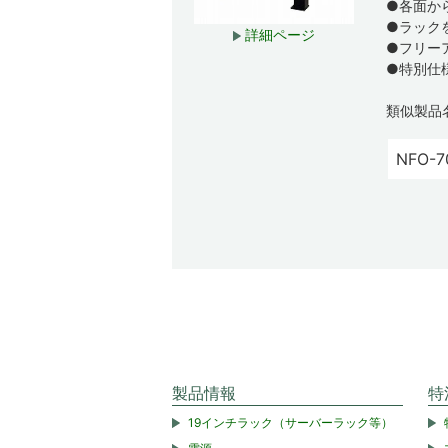
●各面か
●ラック
詳細ページ
●フリー
●特別仕
類似製品
NFO-7
製品情報
特
19インチラック（サーバーラック等）