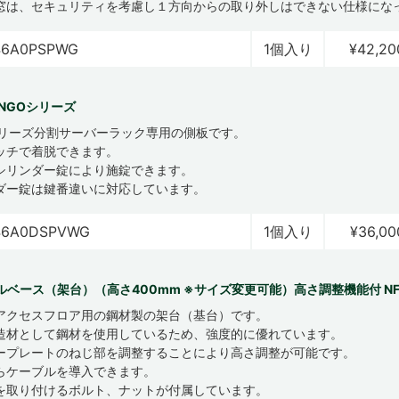
窓は、セキュリティを考慮し１方向からの取り外しはできない仕様にな
46A0PSPWG
1個入り
¥42,20
NGOシリーズ
シリーズ分割サーバーラック専用の側板です。
ッチで着脱できます。
シリンダー錠により施錠できます。
ダー錠は鍵番違いに対応しています。
46A0DSPVWG
1個入り
¥36,00
ルベース（架台）（高さ400mm ※サイズ変更可能）高さ調整機能付 N
アクセスフロア用の鋼材製の架台（基台）です。
造材として鋼材を使用しているため、強度的に優れています。
ープレートのねじ部を調整することにより高さ調整が可能です。
らケーブルを導入できます。
を取り付けるボルト、ナットが付属しています。