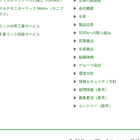
プラスチックケースの加工（OKW社）
企業行動規範
マルチモニターラック Moni+（モニプ
会社概要
ラス）
沿革
製品沿革
ラック付帯工事サービス
SDGsへの取り組み
不要ラック回収サービス
営業拠点
生産拠点
組織体制
グループ会社
環境方針
情報セキュリティ方針
採用情報（新卒）
募集要項（新卒）
エントリー（新卒）