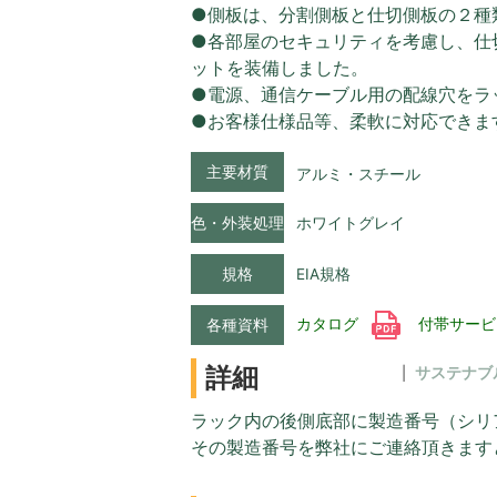
●側板は、分割側板と仕切側板の２種
●各部屋のセキュリティを考慮し、仕
ットを装備しました。
●電源、通信ケーブル用の配線穴をラ
●お客様仕様品等、柔軟に対応できま
主要材質
アルミ・スチール
色・外装処理
ホワイトグレイ
規格
EIA規格
カタログ
付帯サー
各種資料
詳細
サステナブ
ラック内の後側底部に製造番号（シリ
その製造番号を弊社にご連絡頂きます