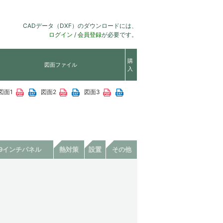
CADデータ（DXF）のダウンロードには、
ログイン
/
会員登録
が必要です。
購
図面ファイル
入
図面1
図面2
図面3
19インチパネル
熱対策
設置
その他