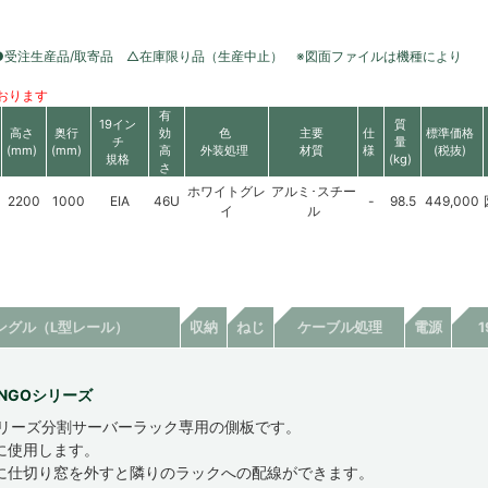
●受注生産品/取寄品 △在庫限り品（生産中止） ※図面ファイルは機種により
おります
有
19イン
質
高さ
奥行
効
色
主要
仕
標準価格
チ
量
(mm)
(mm)
高
外装処理
材質
様
(税抜)
規格
(kg)
さ
ホワイトグレ
アルミ･スチー
2200
1000
EIA
46U
-
98.5
449,000
イ
ル
ングル（L型レール）
収納
ねじ
ケーブル処理
電源
NGOシリーズ
シリーズ分割サーバーラック専用の側板です。
に使用します。
に仕切り窓を外すと隣りのラックへの配線ができます。