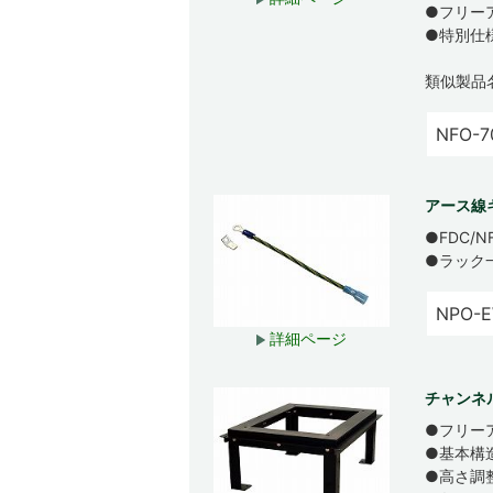
●フリー
●特別仕
類似製品
NFO-7
アース線
●FDC
●ラック
NPO-E
詳細ページ
チャンネ
●フリー
●基本構
●高さ調