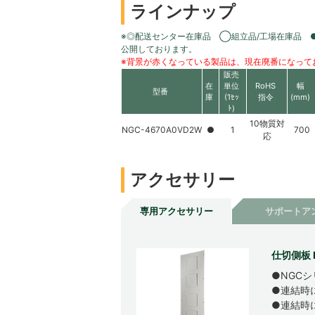
ラインナップ
※◎配送センター在庫品 ◯組立品/工場在庫品 
公開しております。
※背景が赤くなっている製品は、現在廃番になって
販売
在
単位
RoHS
幅
型番
庫
(1ｾｯ
指令
(mm)
ﾄ)
10物質対
NGC-4670A0VD2W
●
1
700
応
アクセサリー
専用アクセサリー
サポートア
仕切側板 
●NGC
●連結時
●連結時