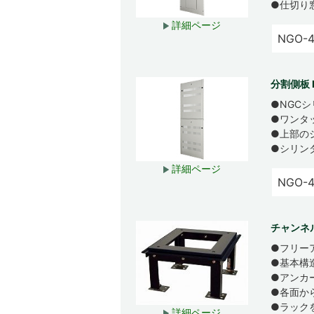
●仕切り
詳細ページ
NGO-
分割側板 
●NGC
●ワンタ
●上部の
●シリン
詳細ページ
NGO-
チャンネ
●フリー
●基本構
●アンカ
●各面か
●ラック
詳細ページ