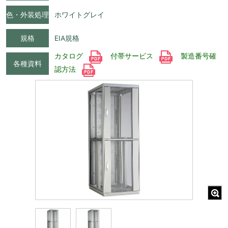
色・外装処理
ホワイトグレイ
規格
EIA規格
カタログ
付帯サービス
製造番号確
各種資料
認方法