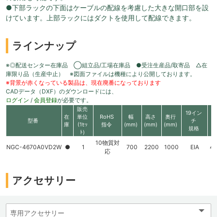
●下部ラックの下面はケーブルの配線を考慮した大きな開口部を設
けています。上部ラックにはダクトを使用して配線できます。
ラインナップ
※◎配送センター在庫品 ◯組立品/工場在庫品 ●受注生産品/取寄品 △在
庫限り品（生産中止） ※図面ファイルは機種により公開しております。
※背景が赤くなっている製品は、現在廃番になっております
CADデータ（DXF）のダウンロードには、
ログイン
/
会員登録
が必要です。
販売
19イン
在
単位
RoHS
幅
高さ
奥行
型番
チ
庫
(1ｾｯ
指令
(mm)
(mm)
(mm)
規格
ﾄ)
10物質対
NGC-4670A0VD2W
●
1
700
2200
1000
EIA
4
応
アクセサリー