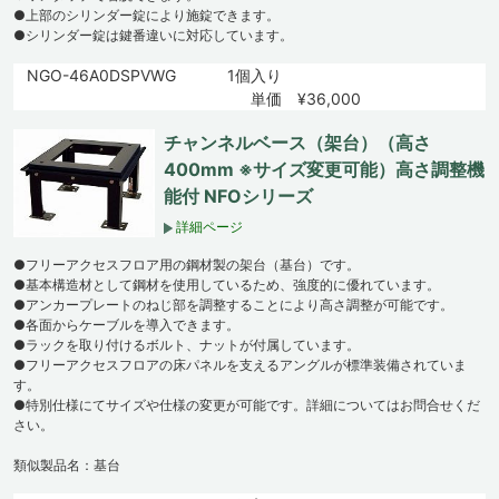
●上部のシリンダー錠により施錠できます。
●シリンダー錠は鍵番違いに対応しています。
NGO-46A0DSPVWG
1個入り
単価 ¥36,000
チャンネルベース（架台）（高さ
400mm ※サイズ変更可能）高さ調整機
能付 NFOシリーズ
詳細ページ
●フリーアクセスフロア用の鋼材製の架台（基台）です。
●基本構造材として鋼材を使用しているため、強度的に優れています。
●アンカープレートのねじ部を調整することにより高さ調整が可能です。
●各面からケーブルを導入できます。
●ラックを取り付けるボルト、ナットが付属しています。
●フリーアクセスフロアの床パネルを支えるアングルが標準装備されていま
す。
●特別仕様にてサイズや仕様の変更が可能です。詳細についてはお問合せくだ
さい。
類似製品名：基台