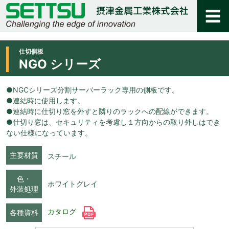
仕切側板
NGO シリーズ
●NGCシリーズ分割サーバーラック専用の側板です。
●連結時に使用します。
●連結時に仕切り窓を外すと隣りのラックへの配線ができます。
●仕切り窓は、セキュリティを考慮し１方向からの取り外しはでき
ない仕様になっています。
主要材質
スチール
色・
ホワイトグレイ
外装処理
カタログ
各種資料