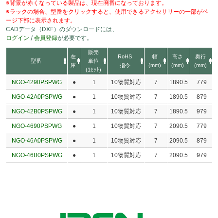
※背景が赤くなっている製品は、現在廃番になっております。
※ラックの場合、型番をクリックすると、使用できるアクセサリーの一部がペ
ージ下部に表示されます。
CADデータ（DXF）のダウンロードには、
ログイン
/
会員登録
が必要です。
販売
在
RoHS
幅
高さ
奥行
型番
単位
庫
指令
(mm)
(mm)
(mm)
(1ｾｯﾄ)
NGO-4290PSPWG
●
1
10物質対応
7
1890.5
779
NGO-42A0PSPWG
●
1
10物質対応
7
1890.5
879
NGO-42B0PSPWG
●
1
10物質対応
7
1890.5
979
NGO-4690PSPWG
●
1
10物質対応
7
2090.5
779
NGO-46A0PSPWG
●
1
10物質対応
7
2090.5
879
NGO-46B0PSPWG
●
1
10物質対応
7
2090.5
979