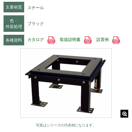
主要材質
スチール
色・
ブラック
外装処理
カタログ
取扱説明書
設置例
各種資料
写真はシリーズの代表例になります。