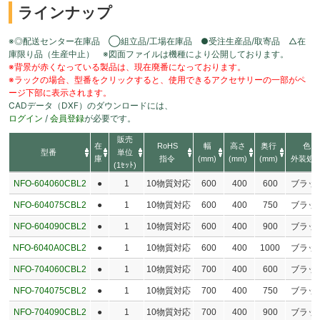
ラインナップ
※◎配送センター在庫品 ◯組立品/工場在庫品 ●受注生産品/取寄品 △在
庫限り品（生産中止） ※図面ファイルは機種により公開しております。
※背景が赤くなっている製品は、現在廃番になっております。
※ラックの場合、型番をクリックすると、使用できるアクセサリーの一部がペ
ージ下部に表示されます。
CADデータ（DXF）のダウンロードには、
ログイン
/
会員登録
が必要です。
販売
在
RoHS
幅
高さ
奥行
色
型番
単位
庫
指令
(mm)
(mm)
(mm)
外装処
(1ｾｯﾄ)
NFO-604060CBL2
●
1
10物質対応
600
400
600
ブラッ
NFO-604075CBL2
●
1
10物質対応
600
400
750
ブラッ
NFO-604090CBL2
●
1
10物質対応
600
400
900
ブラッ
NFO-6040A0CBL2
●
1
10物質対応
600
400
1000
ブラッ
NFO-704060CBL2
●
1
10物質対応
700
400
600
ブラッ
NFO-704075CBL2
●
1
10物質対応
700
400
750
ブラッ
NFO-704090CBL2
●
1
10物質対応
700
400
900
ブラッ