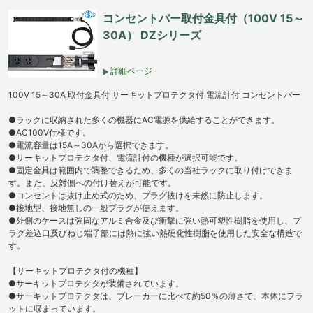
コンセントバー取付金具付（100V 15～
30A） DZシリーズ
詳細ページ
100V 15～30A 取付金具付 サーキットプロテクタ付 電流計付 コンセントバー
●ラックに収納された多くの機器にAC電源を供給することができます。
●AC100V仕様です。
●電流容量は15A～30Aから選択できます。
●サーキットプロテクタ付、電流計付の機種が選択可能です。
●固定金具は範囲内で調整できるため、多くの当社ラックに取り付けできま
す。また、反対側への付け替えが可能です。
●コンセントは抜け止め式のため、プラグ抜けを未然に防止します。
●接地型、接地無しの一般プラグが使えます。
●外側のケースは強固なアルミ合金及び衝撃に強い熱可塑性樹脂を使用し、プ
ラグ差込口及びねじ端子部には熱に強い熱硬化性樹脂を使用した安全な構造で
す。
【サーキットプロテクタ付の機種】
●サーキットプロテクタが装備されています。
●サーキットプロテクタは、ブレーカーに比べて約50％の薄さで、本体にフラ
ットに収まっています。