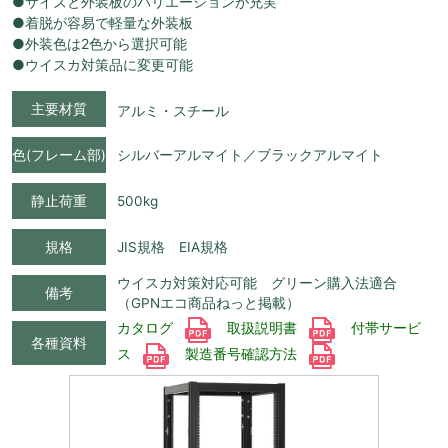
●サイズと外装板のバリエーションが充実
●着脱が容易で軽量な外装板
●外装色は2色から選択可能
●ウイスカ対策品に変更可能
主要材質
アルミ・スチール
色(フレーム部)
シルバーアルマイト／ブラックアルマイト
静止荷重
500kg
規格
JIS規格 EIA規格
ウイスカ対策対応可能 グリーン購入法適合
備考
（GPNエコ商品ねっと掲載）
カタログ
取扱説明書
付帯サービ
各種資料
ス
製造番号確認方法