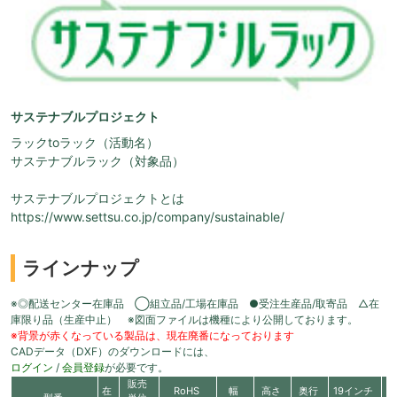
サステナブルプロジェクト
ラックtoラック（活動名）
サステナブルラック（対象品）
サステナブルプロジェクトとは
https://www.settsu.co.jp/company/sustainable/
ラインナップ
※◎配送センター在庫品 ◯組立品/工場在庫品 ●受注生産品/取寄品 △在
庫限り品（生産中止） ※図面ファイルは機種により公開しております。
※背景が赤くなっている製品は、現在廃番になっております
CADデータ（DXF）のダウンロードには、
ログイン
/
会員登録
が必要です。
販売
在
RoHS
幅
高さ
奥行
19インチ
有