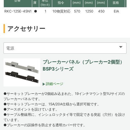
型番
単位
庫
指令
(mm)
(mm)
(mm)
規格
高
(1ｾｯﾄ)
RKC-125E-45N1
●
1
10物質対応
570
1250
450
EIA
2
アクセサリー
ブレーカーパネル（ブレーカー2個型）
BSP3シリーズ
詳細ページ
●サーキットブレーカーが2個組み込まれた、19インチマウント型1Uサイズの
ブレーカーパネルです。
●サーキットブレーカーは、15A/20A仕様から選択可能です。
●アースポイントを設けています。
●ケーブル整線用に、インシュロックタイ等で固定できる突起（穴付）を設け
ています。
●ブレーカーの誤操作を防止する透明カバー付です。