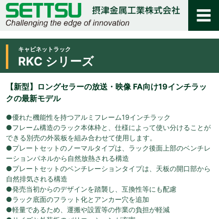
キャビネットラック
RKC シリーズ
【新型】ロングセラーの放送・映像 FA向け19インチラッ
クの最新モデル
●優れた機能性を持つアルミフレーム19インチラック
●フレーム構造のラック本体枠と、仕様によって使い分けることが
できる別売の外装板を組み合わせて使用します。
●プレートセットのノーマルタイプは、ラック後面上部のベンチレ
ーションパネルから自然放熱される構造
●プレートセットのベンチレーションタイプは、天板の開口部から
自然排気される構造
●発売当初からのデザインを踏襲し、互換性等にも配慮
●ラック底面のフラット化とアンカー穴を追加
●軽量であるため、運搬や設置等の作業の負担が軽減