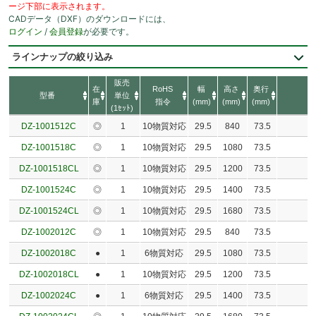
ージ下部に表示されます。
CADデータ（DXF）のダウンロードには、
ログイン
/
会員登録
が必要です。
ラインナップの絞り込み
販売
在
RoHS
幅
高さ
奥行
型番
単位
庫
指令
(mm)
(mm)
(mm)
(1ｾｯﾄ)
DZ-1001512C
◎
1
10物質対応
29.5
840
73.5
DZ-1001518C
◎
1
10物質対応
29.5
1080
73.5
DZ-1001518CL
◎
1
10物質対応
29.5
1200
73.5
DZ-1001524C
◎
1
10物質対応
29.5
1400
73.5
DZ-1001524CL
◎
1
10物質対応
29.5
1680
73.5
DZ-1002012C
◎
1
10物質対応
29.5
840
73.5
DZ-1002018C
●
1
6物質対応
29.5
1080
73.5
DZ-1002018CL
●
1
10物質対応
29.5
1200
73.5
DZ-1002024C
●
1
6物質対応
29.5
1400
73.5