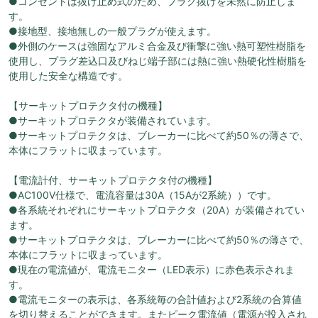
●コンセントは抜け止め式のため、プラグ抜けを未然に防止しま
す。
●接地型、接地無しの一般プラグが使えます。
●外側のケースは強固なアルミ合金及び衝撃に強い熱可塑性樹脂を
使用し、プラグ差込口及びねじ端子部には熱に強い熱硬化性樹脂を
使用した安全な構造です。
【サーキットプロテクタ付の機種】
●サーキットプロテクタが装備されています。
●サーキットプロテクタは、ブレーカーに比べて約50％の薄さで、
本体にフラットに収まっています。
【電流計付、サーキットプロテクタ付の機種】
●AC100V仕様で、電流容量は30A（15Aが2系統））です。
●各系統それぞれにサーキットプロテクタ（20A）が装備されてい
ます。
●サーキットプロテクタは、ブレーカーに比べて約50％の薄さで、
本体にフラットに収まっています。
●現在の電流値が、電流モニター（LED表示）に赤色表示されま
す。
●電流モニターの表示は、各系統毎の合計値および2系統の合算値
を切り替えることができます。またピーク電流値（電源が投入され