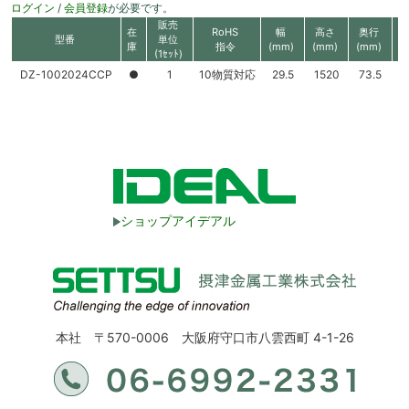
ログイン
/
会員登録
が必要です。
販売
在
RoHS
幅
高さ
奥行
型番
単位
庫
指令
(mm)
(mm)
(mm)
(1ｾｯﾄ)
DZ-1002024CCP
●
1
10物質対応
29.5
1520
73.5
ショップアイデアル
本社 〒570-0006 大阪府守口市八雲西町 4-1-26