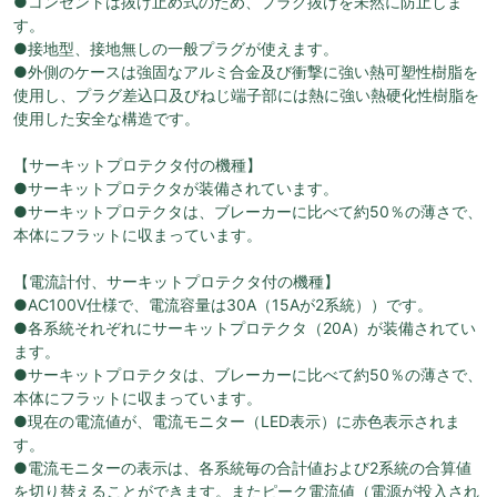
●コンセントは抜け止め式のため、プラグ抜けを未然に防止しま
す。
●接地型、接地無しの一般プラグが使えます。
●外側のケースは強固なアルミ合金及び衝撃に強い熱可塑性樹脂を
使用し、プラグ差込口及びねじ端子部には熱に強い熱硬化性樹脂を
使用した安全な構造です。
【サーキットプロテクタ付の機種】
●サーキットプロテクタが装備されています。
●サーキットプロテクタは、ブレーカーに比べて約50％の薄さで、
本体にフラットに収まっています。
【電流計付、サーキットプロテクタ付の機種】
●AC100V仕様で、電流容量は30A（15Aが2系統））です。
●各系統それぞれにサーキットプロテクタ（20A）が装備されてい
ます。
●サーキットプロテクタは、ブレーカーに比べて約50％の薄さで、
本体にフラットに収まっています。
●現在の電流値が、電流モニター（LED表示）に赤色表示されま
す。
●電流モニターの表示は、各系統毎の合計値および2系統の合算値
を切り替えることができます。またピーク電流値（電源が投入され