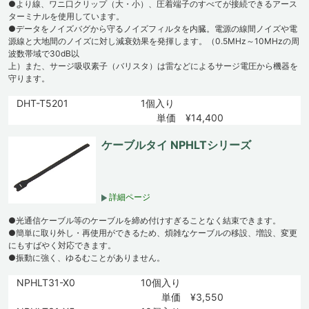
●より線、ワニ口クリップ（大・小）、圧着端子のすべてが接続できるアース
ターミナルを使用しています。
●データをノイズバグから守るノイズフィルタを内臓。電源の線間ノイズや電
源線と大地間のノイズに対し減衰効果を発揮します。（0.5MHz～10MHzの周
波数帯域で30dB以
上）また、サージ吸収素子（バリスタ）は雷などによるサージ電圧から機器を
守ります。
DHT-T5201
1個入り
単価 ¥14,400
ケーブルタイ NPHLTシリーズ
詳細ページ
●光通信ケーブル等のケーブルを締め付けすぎることなく結束できます。
●簡単に取り外し・再使用ができるため、煩雑なケーブルの移設、増設、変更
にもすばやく対応できます。
●振動に強く、ゆるむことがありません。
NPHLT31-X0
10個入り
単価 ¥3,550