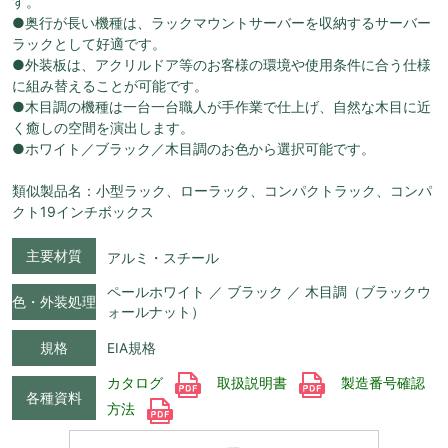
す。
●奥行が長い機種は、ラックマウントサーバーを収納するサーバー
ラックとして好適です。
●外装板は、アクリルドア等のお客様の環境や使用条件に合う仕様
に組み替えることが可能です。
●木目調の機種は一台一台職人が手作業で仕上げ、自然な木目に近
く癒しの空間を演出します。
●ホワイト／ブラック／木目調のお色から選択可能です。
類似製品名：小型ラック、ローラック、コンパクトラック、コンパ
クト19インチボックス
主要材質
アルミ・スチール
ペールホワイト ／ ブラック ／ 木目調（ブラックウ
色・外装処理
ォールナット）
規格
EIA規格
カタログ
取扱説明書
製造番号確認
各種資料
方法