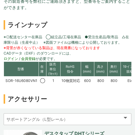
その製造番号を弊社にご連絡頂きますと、型番等をご案内すること
ができます。
ラインナップ
※◎配送センター在庫品 ◯組立品/工場在庫品 ●受注生産品/取寄品 △在
庫限り品（生産中止） ※図面ファイルは機種により公開しております。
※背景が赤くなっている製品は、現在廃番になっております
CADデータ（DXF）のダウンロードには、
ログイン
/
会員登録
が必要です。
販売
在
RoHS
幅
高さ
奥行
19イン
型番
単位
庫
指令
(mm)
(mm)
(mm)
規格
(1ｾｯﾄ)
SOR-16U6080VN1
◯
1
10物質対応
600
800
800
EIA
アクセサリー
デスクタップ DHTシリーズ