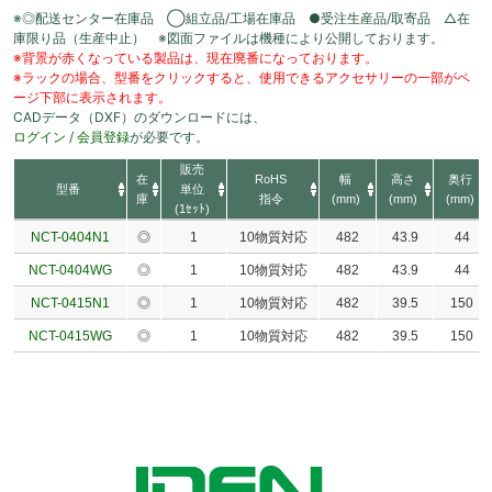
※◎配送センター在庫品 ◯組立品/工場在庫品 ●受注生産品/取寄品 △在
庫限り品（生産中止） ※図面ファイルは機種により公開しております。
※背景が赤くなっている製品は、現在廃番になっております。
※ラックの場合、型番をクリックすると、使用できるアクセサリーの一部がペ
ージ下部に表示されます。
CADデータ（DXF）のダウンロードには、
ログイン
/
会員登録
が必要です。
販売
在
RoHS
幅
高さ
奥行
型番
単位
庫
指令
(mm)
(mm)
(mm)
(1ｾｯﾄ)
NCT-0404N1
◎
1
10物質対応
482
43.9
44
NCT-0404WG
◎
1
10物質対応
482
43.9
44
NCT-0415N1
◎
1
10物質対応
482
39.5
150
NCT-0415WG
◎
1
10物質対応
482
39.5
150