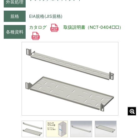
外装処理
規格
EIA規格(JIS規格)
カタログ
取扱説明書（NCT-0404□□）
各種資料