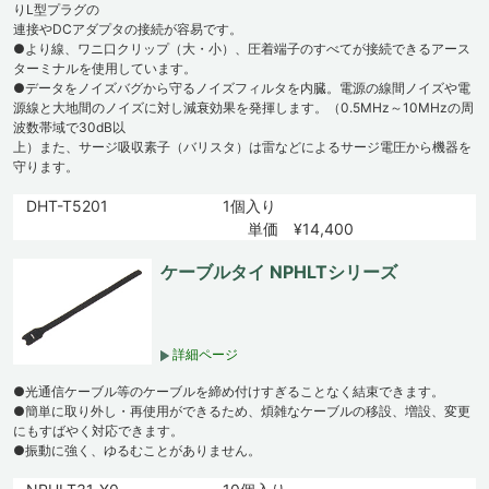
りL型プラグの
連接やDCアダプタの接続が容易です。
●より線、ワニ口クリップ（大・小）、圧着端子のすべてが接続できるアース
ターミナルを使用しています。
●データをノイズバグから守るノイズフィルタを内臓。電源の線間ノイズや電
源線と大地間のノイズに対し減衰効果を発揮します。（0.5MHz～10MHzの周
波数帯域で30dB以
上）また、サージ吸収素子（バリスタ）は雷などによるサージ電圧から機器を
守ります。
DHT-T5201
1個入り
単価 ¥14,400
ケーブルタイ NPHLTシリーズ
詳細ページ
●光通信ケーブル等のケーブルを締め付けすぎることなく結束できます。
●簡単に取り外し・再使用ができるため、煩雑なケーブルの移設、増設、変更
にもすばやく対応できます。
●振動に強く、ゆるむことがありません。