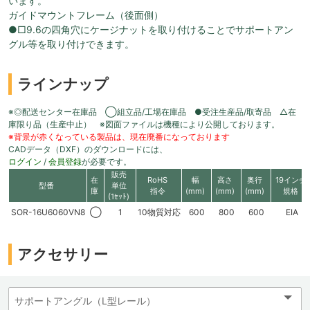
います。
ガイドマウントフレーム（後面側）
●□9.6の四角穴にケージナットを取り付けることでサポートアン
グル等を取り付けできます。
ラインナップ
※◎配送センター在庫品 ◯組立品/工場在庫品 ●受注生産品/取寄品 △在
庫限り品（生産中止） ※図面ファイルは機種により公開しております。
※背景が赤くなっている製品は、現在廃番になっております
CADデータ（DXF）のダウンロードには、
ログイン
/
会員登録
が必要です。
販売
在
RoHS
幅
高さ
奥行
19インチ
型番
単位
庫
指令
(mm)
(mm)
(mm)
規格
(1ｾｯﾄ)
SOR-16U6060VN8
◯
1
10物質対応
600
800
600
EIA
アクセサリー