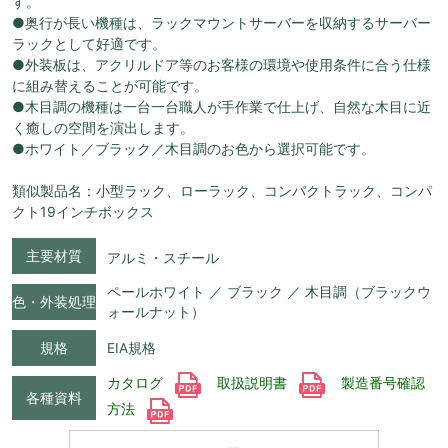
す。
●奥行が長い機種は、ラックマウントサーバーを収納するサーバー
ラックとして好適です。
●外装板は、アクリルドア等のお客様の環境や使用条件に合う仕様
に組み替えることが可能です。
●木目調の機種は一台一台職人が手作業で仕上げ、自然な木目に近
く癒しの空間を演出します。
●ホワイト／ブラック／木目調のお色から選択可能です。
類似製品名：小型ラック、ローラック、コンパクトラック、コンパ
クト19インチボックス
主要材質
アルミ・スチール
ペールホワイト ／ ブラック ／ 木目調（ブラックウ
色・外装処理
ォールナット）
規格
EIA規格
カタログ
取扱説明書
製造番号確認
各種資料
方法