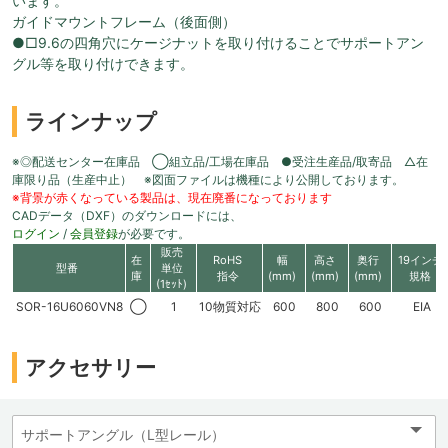
います。
ガイドマウントフレーム（後面側）
●□9.6の四角穴にケージナットを取り付けることでサポートアン
グル等を取り付けできます。
ラインナップ
※◎配送センター在庫品 ◯組立品/工場在庫品 ●受注生産品/取寄品 △在
庫限り品（生産中止） ※図面ファイルは機種により公開しております。
※背景が赤くなっている製品は、現在廃番になっております
CADデータ（DXF）のダウンロードには、
ログイン
/
会員登録
が必要です。
販売
在
RoHS
幅
高さ
奥行
19インチ
型番
単位
庫
指令
(mm)
(mm)
(mm)
規格
(1ｾｯﾄ)
SOR-16U6060VN8
◯
1
10物質対応
600
800
600
EIA
アクセサリー