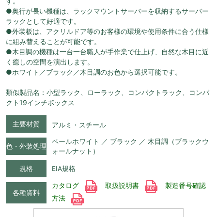
す。
●奥行が長い機種は、ラックマウントサーバーを収納するサーバー
ラックとして好適です。
●外装板は、アクリルドア等のお客様の環境や使用条件に合う仕様
に組み替えることが可能です。
●木目調の機種は一台一台職人が手作業で仕上げ、自然な木目に近
く癒しの空間を演出します。
●ホワイト／ブラック／木目調のお色から選択可能です。
類似製品名：小型ラック、ローラック、コンパクトラック、コンパ
クト19インチボックス
主要材質
アルミ・スチール
ペールホワイト ／ ブラック ／ 木目調（ブラックウ
色・外装処理
ォールナット）
規格
EIA規格
カタログ
取扱説明書
製造番号確認
各種資料
方法