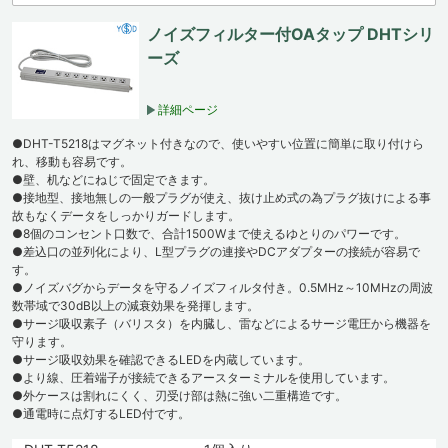
ノイズフィルター付OAタップ DHTシリ
ーズ
詳細ページ
●DHT-T5218はマグネット付きなので、使いやすい位置に簡単に取り付けら
れ、移動も容易です。
●壁、机などにねじで固定できます。
●接地型、接地無しの一般プラグが使え、抜け止め式の為プラグ抜けによる事
故もなくデータをしっかりガードします。
●8個のコンセント口数で、合計1500Wまで使えるゆとりのパワーです。
●差込口の並列化により、L型プラグの連接やDCアダプターの接続が容易で
す。
●ノイズバグからデータを守るノイズフィルタ付き。0.5MHz～10MHzの周波
数帯域で30dB以上の減衰効果を発揮します。
●サージ吸収素子（バリスタ）を内臓し、雷などによるサージ電圧から機器を
守ります。
●サージ吸収効果を確認できるLEDを内蔵しています。
●より線、圧着端子が接続できるアースターミナルを使用しています。
●外ケースは割れにくく、刃受け部は熱に強い二重構造です。
●通電時に点灯するLED付です。