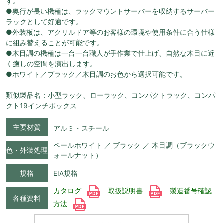
す。
●奥行が長い機種は、ラックマウントサーバーを収納するサーバー
ラックとして好適です。
●外装板は、アクリルドア等のお客様の環境や使用条件に合う仕様
に組み替えることが可能です。
●木目調の機種は一台一台職人が手作業で仕上げ、自然な木目に近
く癒しの空間を演出します。
●ホワイト／ブラック／木目調のお色から選択可能です。
類似製品名：小型ラック、ローラック、コンパクトラック、コンパ
クト19インチボックス
主要材質
アルミ・スチール
ペールホワイト ／ ブラック ／ 木目調（ブラックウ
色・外装処理
ォールナット）
規格
EIA規格
カタログ
取扱説明書
製造番号確認
各種資料
方法