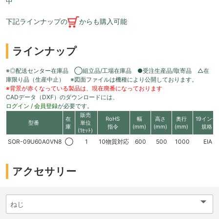
中
下記ラインナップの
からも購入可能
ラインナップ
※◎配送センター在庫品 ◯組立品/工場在庫品 ●受注生産品/取寄品 △在
庫限り品（生産中止） ※図面ファイルは機種により公開しております。
※背景が赤くなっている製品は、現在廃番になっております
CADデータ（DXF）のダウンロードには、
ログイン
/
会員登録
が必要です。
販売
在
RoHS
幅
高さ
奥行
19インチ
型番
単位
庫
指令
(mm)
(mm)
(mm)
規格
(1ｾｯﾄ)
SOR-09U60A0VN8
◯
1
10物質対応
600
500
1000
EIA
アクセサリー