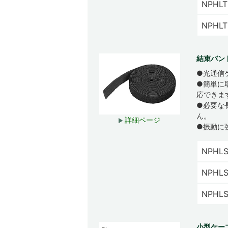
NPHLT
NPHLT
結束バンド
●光通信
●簡単に
応できま
●必要な
ん。
詳細ページ
●振動に
NPHLS
NPHLS
NPHLS
小型ケー