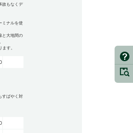
事故もなくデ
ーミナルを使
線と大地間の
以
ります。
0
もすばやく対
0