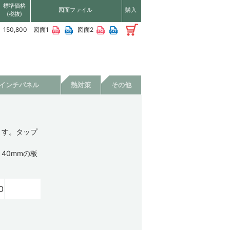
標準価格
図面ファイル
購入
(税抜)
150,800
図面1
図面2
9インチパネル
熱対策
その他
ます。タップ
40mmの板
0