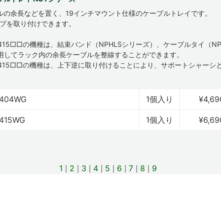
ルの余長などを置く、19インチマウント仕様のケーブルトレイです。
ップを取り付けできます。
0415□□の機種は、結束バンド（NPHLSシリーズ）、ケーブルタイ（NP
用してラック内の余長ケーブルを整線することができます。
-0415□□の機種は、上下逆に取り付けることにより、サポートシャーシ
。
0404WG
1個入り
¥4,69
415WG
1個入り
¥6,69
1
2
3
4
5
6
7
8
9