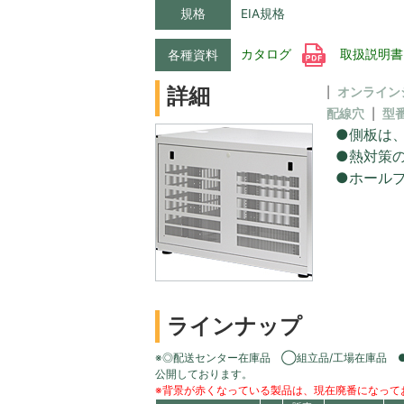
規格
EIA規格
カタログ
取扱説明
各種資料
詳細
オンライン
配線穴
型
●側板は
●熱対策
●ホールプ
ラインナップ
※◎配送センター在庫品 ◯組立品/工場在庫品 
公開しております。
※背景が赤くなっている製品は、現在廃番になって