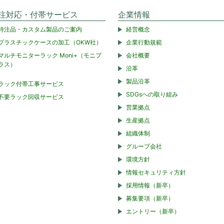
注対応・付帯サービス
企業情報
特注品・カスタム製品のご案内
経営概念
プラスチックケースの加工（OKW社）
企業行動規範
マルチモニターラック Moni+（モニプ
会社概要
ラス）
沿革
製品沿革
ラック付帯工事サービス
SDGsへの取り組み
不要ラック回収サービス
営業拠点
生産拠点
組織体制
グループ会社
環境方針
情報セキュリティ方針
採用情報（新卒）
募集要項（新卒）
エントリー（新卒）