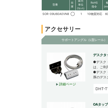
販売
在
RoHS
型番
単位
庫
指令
(m
(1ｾｯﾄ)
SOR-09U60A0VN8
◯
1
10物質対応
6
アクセサリー
サポートアングル（L型レール）
デスクタッ
●デスク
は、ご利
●デスク
厚のデス
詳細ページ
DHT-T
OAタップ