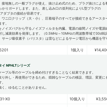
、接地無しの一般プラグが使え、抜け止め式のため、プラグ抜けによる
っかりガードします。また、差し込み口の並列化によりL型プラグの
Cアダプタの接続が容易です。
、ワニ口クリップ（大・小）、圧着端子のすべてが接続できるアースタ
ます。
をノイズバグから守るノイズフィルタを内臓。電源の線間ノイズや電源
し減衰効果を発揮します。（0.5MHz～10MHzの周波数帯域で30dB
、サージ吸収素子（バリスタ）は雷などによるサージ電圧から機器を守
5201
1個入り
¥14,40
イ NPHLTシリーズ
ケーブル等のケーブルを締め付けすぎることなく結束できます。
取り外し・再使用ができるため、煩雑なケーブルの移設、増設、変更に
す。
強く、ゆるむことがありません。
31-X0
10個入り
¥3,55