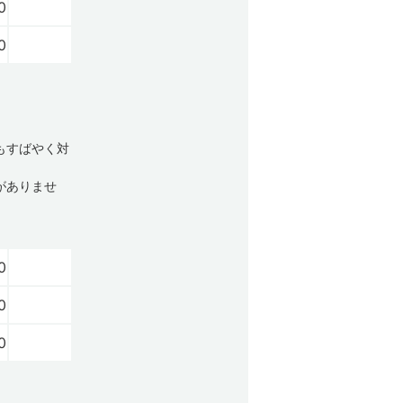
0
0
もすばやく対
がありませ
0
0
0