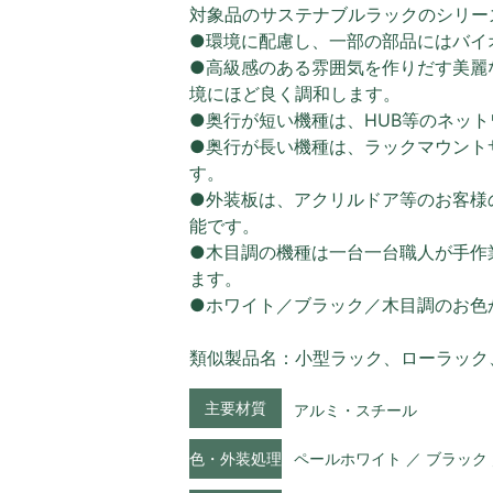
対象品のサステナブルラックのシリー
●環境に配慮し、一部の部品にはバイ
●高級感のある雰囲気を作りだす美麗
境にほど良く調和します。
●奥行が短い機種は、HUB等のネッ
●奥行が長い機種は、ラックマウント
す。
●外装板は、アクリルドア等のお客様
能です。
●木目調の機種は一台一台職人が手作
ます。
●ホワイト／ブラック／木目調のお色
類似製品名：小型ラック、ローラック
主要材質
アルミ・スチール
色・外装処理
ペールホワイト ／ ブラック