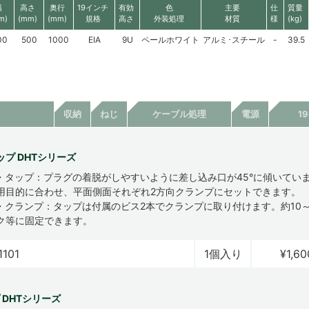
幅
高さ
奥行
19インチ
有効
色
主要
仕
質量
m)
(mm)
(mm)
規格
高さ
外装処理
材質
様
(kg)
00
500
1000
EIA
9U
ペールホワイト
アルミ･スチール
-
39.5
収納
ねじ
ケーブル処理
電源
1
プ DHTシリーズ
・タップ：プラグの着脱がしやすいように差し込み口が45°に傾いてい
用目的に合わせ、平面側面それぞれ2方向クランプにセットできます。
・クランプ：タップは付属のビス2本でクランプに取り付けます。約10～
ク等に固定できます。
1101
1個入り
¥1,60
 DHTシリーズ