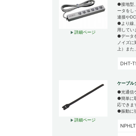
●接地型
ータをし
連接やD
●より線
用してい
詳細ページ
●データ
ノイズに対
上）また
DHT-T
ケーブルタ
●光通信
●簡単に
応できま
●振動に
詳細ページ
NPHLT