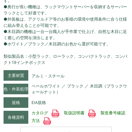
す。
●奥行が長い機種は、ラックマウントサーバーを収納するサーバー
ラックとして好適です。
●外装板は、アクリルドア等のお客様の環境や使用条件に合う仕様
に組み替えることが可能です。
●木目調の機種は一台一台職人が手作業で仕上げ、自然な木目に近
く癒しの空間を演出します。
●ホワイト／ブラック／木目調のお色から選択可能です。
類似製品名：小型ラック、ローラック、コンパクトラック、コンパ
クト19インチボックス
主要材質
アルミ・スチール
ペールホワイト ／ ブラック ／ 木目調（ブラックウ
色・外装処理
ォールナット）
規格
EIA規格
カタログ
取扱説明書
製造番号確認
各種資料
方法