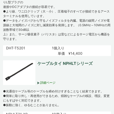
りL型プラグの
連接やDCアダプタの接続が容易です。
●より線、ワニ口クリップ（大・小）、圧着端子のすべてが接続できるアース
ターミナルを使用しています。
●データをノイズバグから守るノイズフィルタを内臓。電源の線間ノイズや電
源線と大地間のノイズに対し減衰効果を発揮します。（0.5MHz～10MHzの周
波数帯域で30dB以
上）また、サージ吸収素子（バリスタ）は雷などによるサージ電圧から機器を
守ります。
DHT-T5201
1個入り
単価 ¥14,400
ケーブルタイ NPHLTシリーズ
詳細ページ
●光通信ケーブル等のケーブルを締め付けすぎることなく結束できます。
●簡単に取り外し・再使用ができるため、煩雑なケーブルの移設、増設、変更
にもすばやく対応できます。
●振動に強く、ゆるむことがありません。