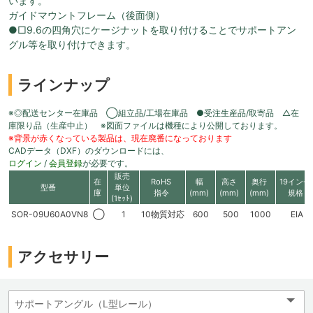
います。
ガイドマウントフレーム（後面側）
●□9.6の四角穴にケージナットを取り付けることでサポートアン
グル等を取り付けできます。
ラインナップ
※◎配送センター在庫品 ◯組立品/工場在庫品 ●受注生産品/取寄品 △在
庫限り品（生産中止） ※図面ファイルは機種により公開しております。
※背景が赤くなっている製品は、現在廃番になっております
CADデータ（DXF）のダウンロードには、
ログイン
/
会員登録
が必要です。
販売
在
RoHS
幅
高さ
奥行
19インチ
型番
単位
庫
指令
(mm)
(mm)
(mm)
規格
(1ｾｯﾄ)
SOR-09U60A0VN8
◯
1
10物質対応
600
500
1000
EIA
アクセサリー