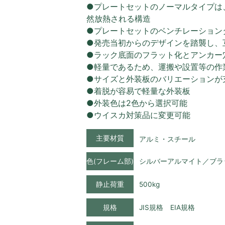
●プレートセットのノーマルタイプは
然放熱される構造
●プレートセットのベンチレーション
●発売当初からのデザインを踏襲し、
●ラック底面のフラット化とアンカー
●軽量であるため、運搬や設置等の作
●サイズと外装板のバリエーションが
●着脱が容易で軽量な外装板
●外装色は2色から選択可能
●ウイスカ対策品に変更可能
主要材質
アルミ・スチール
色(フレーム部)
シルバーアルマイト／ブラ
静止荷重
500kg
規格
JIS規格 EIA規格