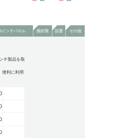
19インチパネル
熱対策
設置
その他
インチ製品を取
合、便利に利用
0
0
0
0