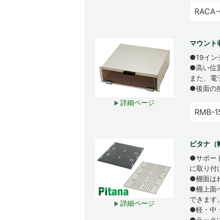
RACA-
マウント
●19イ
●高い位
また、電
●後面の
詳細ページ
RMB-1
ピタナ（
●サポー
に取り付
●棚面は
●棚上面
できます
詳細ページ
●軽・中
●ラック