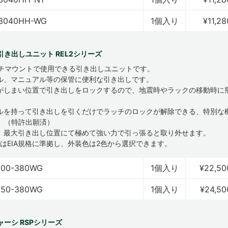
3040HH-WG
1個入り
¥11,28
引き出しユニット REL2シリーズ
ンチマウントで使用できる引き出しユニットです。
ル、マニュアル等の保管に便利な引き出しです。
がしまい位置で引き出しをロックするので、地震時やラックの移動時に
。
ルを持って引き出しを引くだけでラッチのロックが解除できる、特別な
。（特許出願済）
、最大引き出し位置にて極めて強い力で引っ張ると取り外せます。
またはEIA規格に準拠し、外装色は2色から選択できます。
100-380WG
1個入り
¥22,50
150-380WG
1個入り
¥24,50
ーシ RSPシリーズ