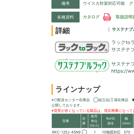
備考
ウイスカ対策対応可能 グ
カタログ
取扱説明
各種資料
詳細
サステナブ
ラックto
サステナ
サステナ
https://w
ラインナップ
※◎配送センター在庫品 ◯組立品/工場在庫品 
公開しております。
※背景が赤くなっている製品は、現在廃番になって
販売
在
RoHS
幅
型番
単位
庫
指令
(mm)
(1ｾｯﾄ)
RKC-125J-45N9
◯
1
10物質対応
570