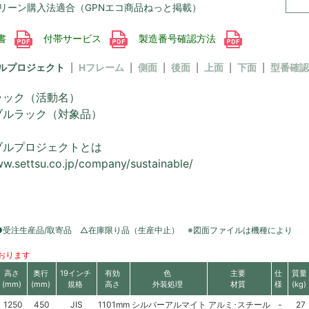
リーン購入法適合（GPNエコ商品ねっと掲載）
書
付帯サービス
製造番号確認方法
ルプロジェクト
Hフレーム
側面
後面
上面
下面
型番確認
ラック（活動名）
ブルラック（対象品）
ブルプロジェクトとは
ww.settsu.co.jp/company/sustainable/
●受注生産品/取寄品 △在庫限り品（生産中止） ※図面ファイルは機種により
おります
高さ
奥行
19インチ
有効
色
主要
仕
質量
(mm)
(mm)
規格
高さ
外装処理
材質
様
(kg)
1250
450
JIS
1101mm
シルバーアルマイト
アルミ･スチール
-
27