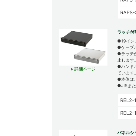
RAPS-
ラッチ付
●19イ
●ケーブ
●ラッチ
止します
●ハンド
詳細ページ
ています
●本体は
●JIS
REL2-
REL2-
パネルシャ