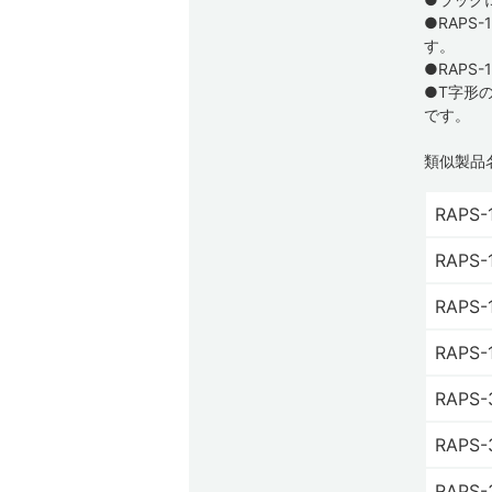
●RAPS
す。
●RAPS
●T字形
です。
類似製品
RAPS-
RAPS-
RAPS-
RAPS-
RAPS-
RAPS-
RAPS-