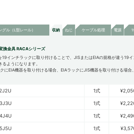
ングル（L型レール）
収納
ねじ
ケーブル処理
電源
IA変換金具 RACAシリーズ
を19インチラックに取り付けることで、JISまたはEIAの規格が違う19
きるようになります。
ックにEIA機器を取り付ける場合、EIAラックにJIS機器を取り付ける場
。
2J2U
1式
¥2,05
3J3U
1式
¥2,22
4J4U
1式
¥2,49
5J5U
1式
¥3,57