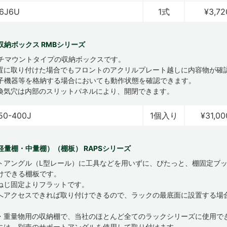
6J6U
1式
¥3,72
収納ボックス RMBシリーズ
ンチマウントタイプの収納ボックスです。
置に取り付けた場合でもフロントのアクリルプレート越しに内容物が確
子機器等を格納する場合においても動作状態を確認できます。
換気穴は内部のスリットパネルにより、開閉できます。
50-400J
1個入り
¥31,00
軽量棚・中量棚）（棚板） RAPSシリーズ
トアングル（L型レール）に工具などを用いずに、ぴたっと、棚固定ブ
けできる棚板です。
ねじ固定よりフラットです。
へアクセスできれば取り付けできるので、ラックの最底面に設置する場
。
・重量物用の収納棚で、当社のほとんど全てのラックシリーズに使用で
には、別売のサポートアングルを使用して取り付けます。