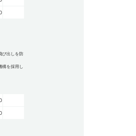
0
飛び出しを防
機構を採用し
0
0