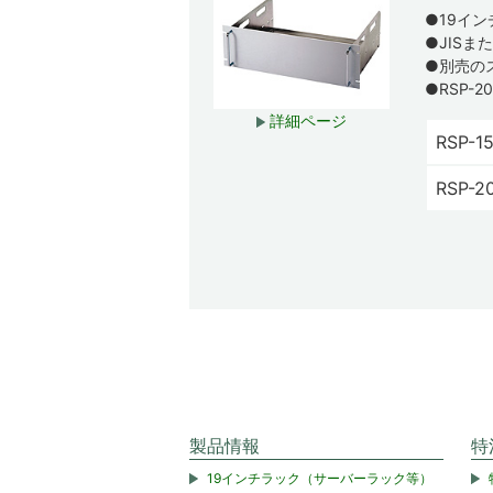
●19イ
●JISま
●別売の
●RSP-
詳細ページ
RSP-1
RSP-2
製品情報
特
19インチラック（サーバーラック等）