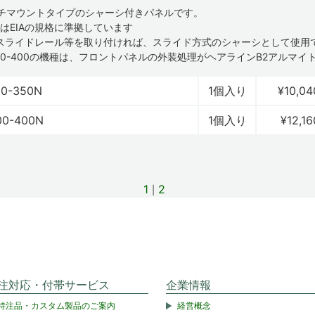
ンチマウントタイプのシャーシ付きパネルです。
たはEIAの規格に準拠しています
スライドレール等を取り付ければ、スライド方式のシャーシとして使用
200-400の機種は、フロントパネルの外装処理がヘアラインB2アルマイ
50-350N
1個入り
¥10,04
00-400N
1個入り
¥12,16
1
2
注対応・付帯サービス
企業情報
特注品・カスタム製品のご案内
経営概念