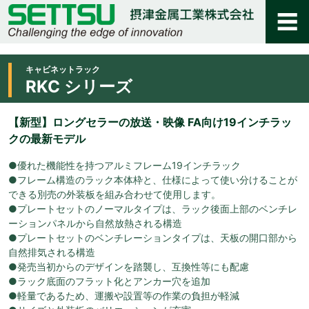
キャビネットラック
RKC シリーズ
【新型】ロングセラーの放送・映像 FA向け19インチラッ
クの最新モデル
●優れた機能性を持つアルミフレーム19インチラック
●フレーム構造のラック本体枠と、仕様によって使い分けることが
できる別売の外装板を組み合わせて使用します。
●プレートセットのノーマルタイプは、ラック後面上部のベンチレ
ーションパネルから自然放熱される構造
●プレートセットのベンチレーションタイプは、天板の開口部から
自然排気される構造
●発売当初からのデザインを踏襲し、互換性等にも配慮
●ラック底面のフラット化とアンカー穴を追加
●軽量であるため、運搬や設置等の作業の負担が軽減