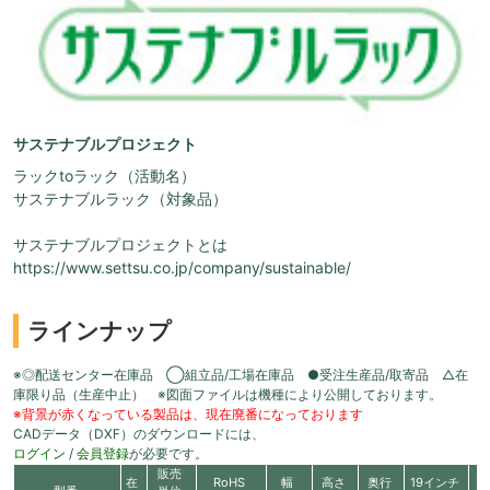
サステナブルプロジェクト
ラックtoラック（活動名）
サステナブルラック（対象品）
サステナブルプロジェクトとは
https://www.settsu.co.jp/company/sustainable/
ラインナップ
※◎配送センター在庫品 ◯組立品/工場在庫品 ●受注生産品/取寄品 △在
庫限り品（生産中止） ※図面ファイルは機種により公開しております。
※背景が赤くなっている製品は、現在廃番になっております
CADデータ（DXF）のダウンロードには、
ログイン
/
会員登録
が必要です。
販売
在
RoHS
幅
高さ
奥行
19インチ