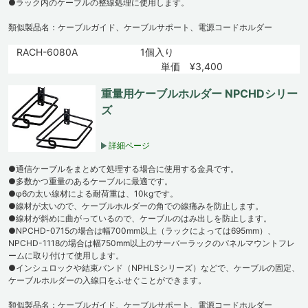
●ラック内のケーブルの整線処理に使用します。
類似製品名：ケーブルガイド、ケーブルサポート、電源コードホルダー
RACH-6080A
1個入り
単価 ¥3,400
重量用ケーブルホルダー NPCHDシリー
ズ
詳細ページ
●通信ケーブルをまとめて処理する場合に使用する金具です。
●多数かつ重量のあるケーブルに最適です。
●φ6の太い線材による耐荷重は、10kgです。
●線材が太いので、ケーブルホルダーの角での線痛みを防止します。
●線材が斜めに曲がっているので、ケーブルのはみ出しを防止します。
●NPCHD-0715の場合は幅700mm以上（ラックによっては695mm）、
NPCHD-1118の場合は幅750mm以上のサーバーラックのパネルマウントフレ
ームに取り付けて使用します。
●インシュロックや結束バンド（NPHLSシリーズ）などで、ケーブルの固定、
ケーブルホルダーの入線口をふせぐことができます。
類似製品名：ケーブルガイド、ケーブルサポート、電源コードホルダー