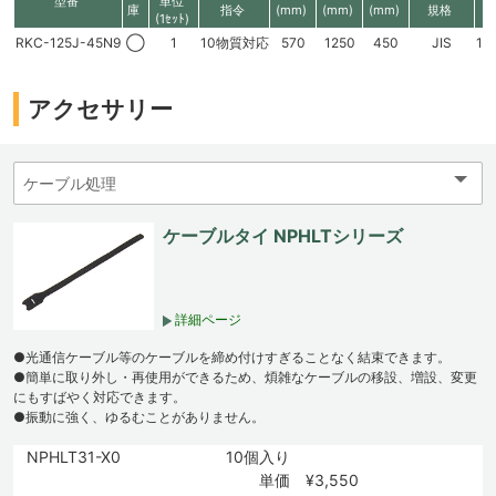
型番
単位
庫
指令
(mm)
(mm)
(mm)
規格
(1ｾｯﾄ)
RKC-125J-45N9
◯
1
10物質対応
570
1250
450
JIS
11
アクセサリー
ケーブルタイ NPHLTシリーズ
詳細ページ
●光通信ケーブル等のケーブルを締め付けすぎることなく結束できます。
●簡単に取り外し・再使用ができるため、煩雑なケーブルの移設、増設、変更
にもすばやく対応できます。
●振動に強く、ゆるむことがありません。
NPHLT31-X0
10個入り
単価 ¥3,550