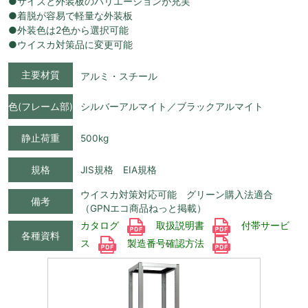
●サイズと外装板のバリエーションが充実
●着脱が容易で軽量な外装板
●外装色は2色から選択可能
●ウイスカ対策品に変更可能
主要材質
アルミ・スチール
色(フレーム部)
シルバーアルマイト／ブラックアルマイト
静止荷重
500kg
規格
JIS規格 EIA規格
ウイスカ対策対応可能 グリーン購入法適合
備考
（GPNエコ商品ねっと掲載）
カタログ
取扱説明書
付帯サービ
各種資料
ス
製造番号確認方法