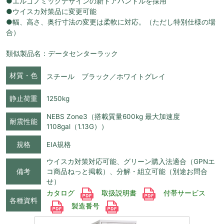
●エルゴノミックデザインの新ドアハンドルを採用
●ウイスカ対策品に変更可能
●幅、高さ、奥行寸法の変更は柔軟に対応。（ただし特別仕様の場
合）
類似製品名：データセンターラック
材質・色
スチール ブラック／ホワイトグレイ
静止荷重
1250kg
NEBS Zone3（搭載質量600kg 最大加速度
耐震性能
1108gal（1.13G））
規格
EIA規格
ウイスカ対策対応可能、グリーン購入法適合（GPNエ
備考
コ商品ねっと掲載）、分解・組立可能（別途お問合
せ）
カタログ
取扱説明書
付帯サービス
各種資料
製造番号