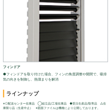
フィンドア
●フィンドアを取り付けた場合、フィンの角度調整や開閉で、吸排
気の向きを制御し、熱溜まりを解消
ラインナップ
※◎配送センター在庫品 ◯組立品/工場在庫品 ●受注生産品/取寄品 △在
庫限り品（生産中止） ※図面ファイルは機種により公開しております。