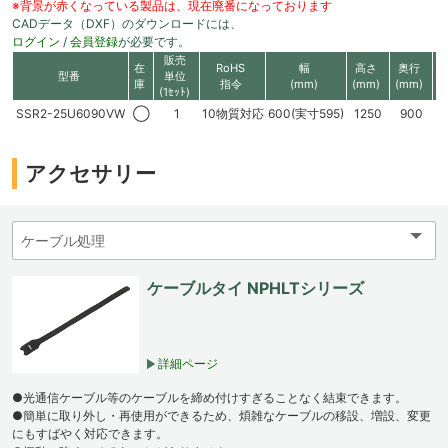
※背景が赤くなっている製品は、現在廃番になっております
CADデータ（DXF）のダウンロードには、
ログイン
/
会員登録
が必要です。
販売
在
RoHS
幅
高さ
奥行
1
型番
単位
庫
指令
(mm)
(mm)
(mm)
(1ｾｯﾄ)
SSR2-25U6090VW
◯
1
10物質対応
600(実寸595)
1250
900
アクセサリー
ケーブルタイ NPHLTシリーズ
詳細ページ
●光通信ケーブル等のケーブルを締め付けすぎることなく結束できます。
●簡単に取り外し・再使用ができるため、煩雑なケーブルの移設、増設、変更
にもすばやく対応できます。