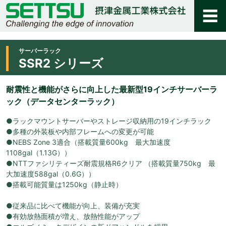
サーバーラック
SSR2 シリーズ
耐震性と機能がさらに向上した最新型19インチサーバーラ
ック（データセンターラック）
●ラックマウントサーバーやストレージ収納用の19インチラック
●多種の外装板や内部フレームへの変更が可能
●NEBS Zone 3適合（搭載質量600kg 最大加速度
1108gal（1.13G））
●NTTファシリティーズ耐震規格R6クリア （搭載質量750kg 最
大加速度588gal（0.6G））
●搭載可能質量は1250kg（静止時）
●従来品に比べて機能が向上、装備が充実
●有効放熱面積が増え、放熱性能がアップ