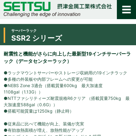
サーバーラック
SSR2 シリーズ
耐震性と機能がさらに向上した最新型19インチサーバーラ
ック（データセンターラック）
●ラックマウントサーバーやストレージ収納用の19インチラック
●多種の外装板や内部フレームへの変更が可能
●NEBS Zone 3適合（搭載質量600kg 最大加速度
1108gal（1.13G））
●NTTファシリティーズ耐震規格R6クリア （搭載質量750kg 最
大加速度588gal（0.6G））
●搭載可能質量は1250kg（静止時）
●従来品に比べて機能が向上、装備が充実
●有効放熱面積が増え、放熱性能がアップ