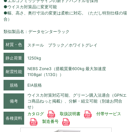
●エルゴノミックデザインの新ドアハンドルを採用
●ウイスカ対策品に変更可能
●幅、高さ、奥行寸法の変更は柔軟に対応。（ただし特別仕様の場
合）
類似製品名：データセンターラック
材質・色
スチール ブラック／ホワイトグレイ
静止荷重
1250kg
NEBS Zone3（搭載質量600kg 最大加速度
耐震性能
1108gal（1.13G））
規格
EIA規格
ウイスカ対策対応可能、グリーン購入法適合（GPNエ
備考
コ商品ねっと掲載）、分解・組立可能（別途お問合
せ）
カタログ
取扱説明書
付帯サービス
各種資料
製造番号