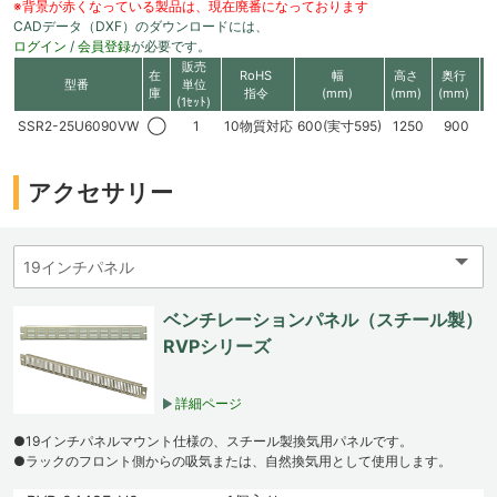
※背景が赤くなっている製品は、現在廃番になっております
CADデータ（DXF）のダウンロードには、
ログイン
/
会員登録
が必要です。
販売
在
RoHS
幅
高さ
奥行
1
型番
単位
庫
指令
(mm)
(mm)
(mm)
(1ｾｯﾄ)
SSR2-25U6090VW
◯
1
10物質対応
600(実寸595)
1250
900
アクセサリー
ベンチレーションパネル（スチール製）
RVPシリーズ
詳細ページ
●19インチパネルマウント仕様の、スチール製換気用パネルです。
●ラックのフロント側からの吸気または、自然換気用として使用します。