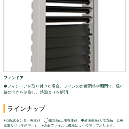
フィンドア
●フィンドアを取り付けた場合、フィンの角度調整や開閉で、吸排
気の向きを制御し、熱溜まりを解消
ラインナップ
※◎配送センター在庫品 ◯組立品/工場在庫品 ●受注生産品/取寄品 △在
庫限り品（生産中止） ※図面ファイルは機種により公開しております。