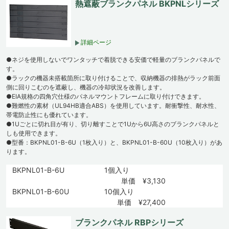
熱遮蔽ブランクパネル BKPNLシリーズ
詳細ページ
●ネジを使用しないでワンタッチで着脱できる安価で軽量のブランクパネルで
す。
●ラックの機器未搭載箇所に取り付けることで、収納機器の排熱がラック前面
側に回りこむのを遮蔽し、機器の冷却状況を改善します。
●EIA規格の四角穴仕様のパネルマウントフレームに取り付けできます。
●難燃性の素材（UL94HB適合ABS）を使用しています。耐衝撃性、耐水性、
帯電防止性にも優れています。
●1Uごとに切れ目が有り、切り離すことで1Uから6U高さのブランクパネルと
しも使用できます。
●型番：BKPNL01-B-6U（1枚入り）と、BKPNL01-B-60U（10枚入り）があ
ります。
BKPNL01-B-6U
1個入り
単価 ¥3,130
BKPNL01-B-60U
10個入り
単価 ¥27,400
ブランクパネル RBPシリーズ