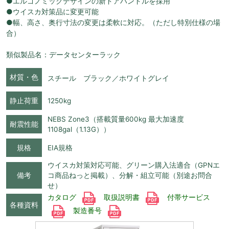
●エルゴノミックデザインの新ドアハンドルを採用
●ウイスカ対策品に変更可能
●幅、高さ、奥行寸法の変更は柔軟に対応。（ただし特別仕様の場
合）
類似製品名：データセンターラック
材質・色
スチール ブラック／ホワイトグレイ
静止荷重
1250kg
NEBS Zone3（搭載質量600kg 最大加速度
耐震性能
1108gal（1.13G））
規格
EIA規格
ウイスカ対策対応可能、グリーン購入法適合（GPNエ
備考
コ商品ねっと掲載）、分解・組立可能（別途お問合
せ）
カタログ
取扱説明書
付帯サービス
各種資料
製造番号