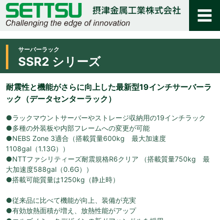
サーバーラック
SSR2 シリーズ
耐震性と機能がさらに向上した最新型19インチサーバーラ
ック（データセンターラック）
●ラックマウントサーバーやストレージ収納用の19インチラック
●多種の外装板や内部フレームへの変更が可能
●NEBS Zone 3適合（搭載質量600kg 最大加速度
1108gal（1.13G））
●NTTファシリティーズ耐震規格R6クリア （搭載質量750kg 最
大加速度588gal（0.6G））
●搭載可能質量は1250kg（静止時）
●従来品に比べて機能が向上、装備が充実
●有効放熱面積が増え、放熱性能がアップ