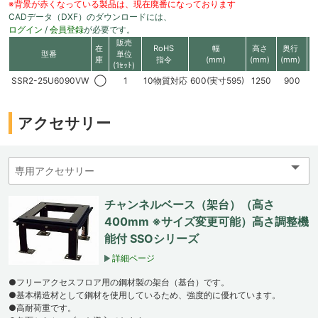
※背景が赤くなっている製品は、現在廃番になっております
CADデータ（DXF）のダウンロードには、
ログイン
/
会員登録
が必要です。
販売
在
RoHS
幅
高さ
奥行
1
型番
単位
庫
指令
(mm)
(mm)
(mm)
(1ｾｯﾄ)
SSR2-25U6090VW
◯
1
10物質対応
600(実寸595)
1250
900
アクセサリー
チャンネルベース（架台）（高さ
400mm ※サイズ変更可能）高さ調整機
能付 SSOシリーズ
詳細ページ
●フリーアクセスフロア用の鋼材製の架台（基台）です。
●基本構造材として鋼材を使用しているため、強度的に優れています。
●高耐荷重です。