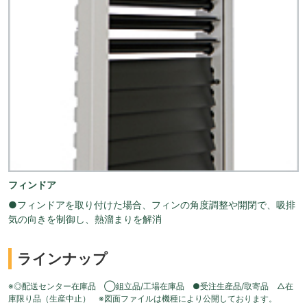
フィンドア
●フィンドアを取り付けた場合、フィンの角度調整や開閉で、吸排
気の向きを制御し、熱溜まりを解消
ラインナップ
※◎配送センター在庫品 ◯組立品/工場在庫品 ●受注生産品/取寄品 △在
庫限り品（生産中止） ※図面ファイルは機種により公開しております。