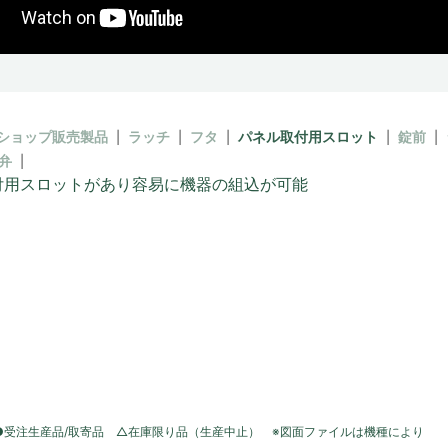
ショップ販売製品
ラッチ
フタ
パネル取付用スロット
錠前
弁
付用スロットがあり容易に機器の組込が可能
●受注生産品/取寄品 △在庫限り品（生産中止） ※図面ファイルは機種により