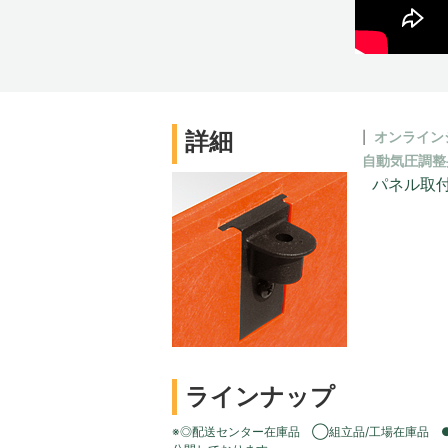
詳細
オンライン
自動気圧調整
パネル取
ラインナップ
※◎配送センター在庫品 ◯組立品/工場在庫品 