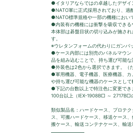
●イタリアならではの卓越したデザイ
●NATO軍に正式採用されており、
●NATO標準規格や一部の機種におい
●内装有の機種には衝撃を吸収できる
本体部は碁盤目状の切り込みが施され
す。
※ウレタンフォームの代わりにガンバ
●ケース内部には別売のパネルマウン
品を組み込むことで、持ち運び可能な
●外装色は2色から選択できます。（
●軍用機器、電子機器、医療機器、カ
や持ち運び可能な機器のケースとして
●下記の台数以上で特注色に変更でき
100台以上（IEX-1908B□ ～ 2717
類似製品名：ハードケース、プロテク
ス、可搬ハードケース、移送ケース、
搬ケース、輸送コンテナケース、輸送