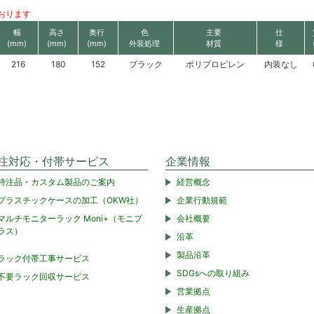
おります
幅
高さ
奥行
色
主要
仕
(mm)
(mm)
(mm)
外装処理
材質
様
216
180
152
ブラック
ポリプロピレン
内装なし
注対応・付帯サービス
企業情報
特注品・カスタム製品のご案内
経営概念
プラスチックケースの加工（OKW社）
企業行動規範
マルチモニターラック Moni+（モニプ
会社概要
ラス）
沿革
製品沿革
ラック付帯工事サービス
SDGsへの取り組み
不要ラック回収サービス
営業拠点
生産拠点