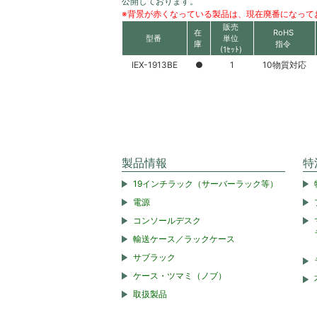
公開しております。
※背景が赤くなっている製品は、現在廃番になって
販売
在
RoHS
型番
単位
庫
指令
(1ｾｯﾄ)
IEX-1913BE
●
1
10物質対応
製品情報
特
19インチラック（サーバーラック等）
電源
コンソールデスク
輸送ケース／ラックケース
サブラック
ケース・ツマミ（ノブ）
取扱製品