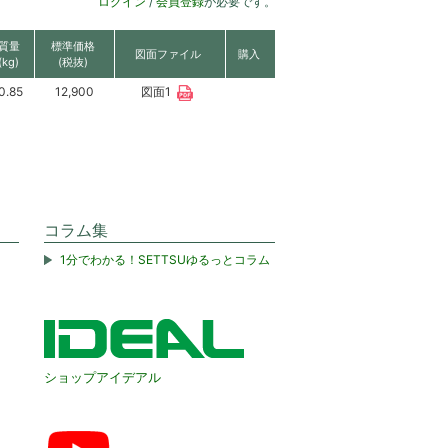
ログイン
/
会員登録
が必要です。
質量
標準価格
図面ファイル
購入
(kg)
(税抜)
0.85
12,900
図面1
コラム集
1分でわかる！SETTSUゆるっとコラム
ショップアイデアル