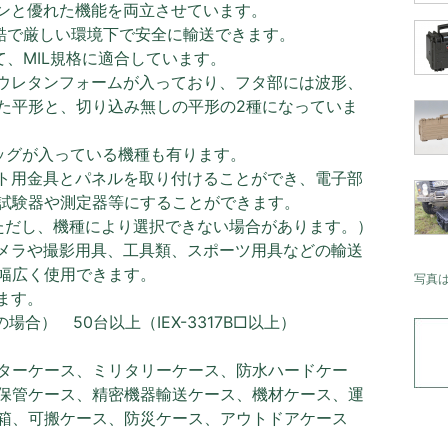
ンと優れた機能を両立させています。
過酷で厳しい環境下で安全に輸送できます。
て、MIL規格に適合しています。
ウレタンフォームが入っており、フタ部には波形、
た平形と、切り込み無しの平形の2種になっていま
ッグが入っている機種も有ります。
ト用金具とパネルを取り付けることができ、電子部
試験器や測定器等にすることができます。
ただし、機種により選択できない場合があります。）
メラや撮影用具、工具類、スポーツ用具などの輸送
幅広く使用できます。
写真
ます。
B□の場合） 50台以上（IEX-3317B□以上）
ターケース、ミリタリーケース、防水ハードケー
保管ケース、精密機器輸送ケース、機材ケース、運
箱、可搬ケース、防災ケース、アウトドアケース