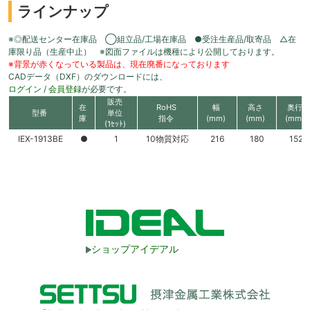
ラインナップ
※◎配送センター在庫品 ◯組立品/工場在庫品 ●受注生産品/取寄品 △在
庫限り品（生産中止） ※図面ファイルは機種により公開しております。
※背景が赤くなっている製品は、現在廃番になっております
CADデータ（DXF）のダウンロードには、
ログイン
/
会員登録
が必要です。
販売
在
RoHS
幅
高さ
奥行
型番
単位
庫
指令
(mm)
(mm)
(mm)
(1ｾｯﾄ)
IEX-1913BE
●
1
10物質対応
216
180
152
ショップアイデアル