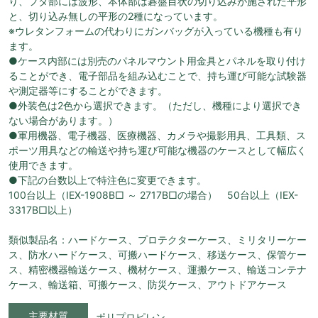
り、フタ部には波形、本体部は碁盤目状の切り込みが施された平形
と、切り込み無しの平形の2種になっています。
※ウレタンフォームの代わりにガンバッグが入っている機種も有り
ます。
●ケース内部には別売のパネルマウント用金具とパネルを取り付け
ることができ、電子部品を組み込むことで、持ち運び可能な試験器
や測定器等にすることができます。
●外装色は2色から選択できます。（ただし、機種により選択でき
ない場合があります。）
●軍用機器、電子機器、医療機器、カメラや撮影用具、工具類、ス
ポーツ用具などの輸送や持ち運び可能な機器のケースとして幅広く
使用できます。
●下記の台数以上で特注色に変更できます。
100台以上（IEX-1908B□ ～ 2717B□の場合） 50台以上（IEX-
3317B□以上）
類似製品名：ハードケース、プロテクターケース、ミリタリーケー
ス、防水ハードケース、可搬ハードケース、移送ケース、保管ケー
ス、精密機器輸送ケース、機材ケース、運搬ケース、輸送コンテナ
ケース、輸送箱、可搬ケース、防災ケース、アウトドアケース
主要材質
ポリプロピレン