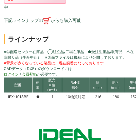
中
下記ラインナップの
からも購入可能
ラインナップ
※◎配送センター在庫品 ◯組立品/工場在庫品 ●受注生産品/取寄品 △在
庫限り品（生産中止） ※図面ファイルは機種により公開しております。
※背景が赤くなっている製品は、現在廃番になっております
CADデータ（DXF）のダウンロードには、
ログイン
/
会員登録
が必要です。
販売
在
RoHS
幅
高さ
奥行
型番
単位
庫
指令
(mm)
(mm)
(mm)
(1ｾｯﾄ)
IEX-1913BE
●
1
10物質対応
216
180
152