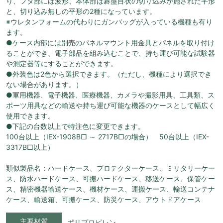
り、フタ部には波形、本体部は碁盤目状の切り込みが施された平形
と、切り込み無しの平形の2種になっています。
※ウレタンフォームの代わりにガンバッグが入っている機種も有り
ます。
●ケース内部には別売のパネルマウント用金具とパネルを取り付け
ることができ、電子部品を組み込むことで、持ち運び可能な試験器
や測定器等にすることができます。
●外装色は2色から選択できます。（ただし、機種により選択でき
ない場合があります。）
●軍用機器、電子機器、医療機器、カメラや撮影用具、工具類、ス
ポーツ用具などの輸送や持ち運び可能な機器のケースとして幅広く
使用できます。
●下記の台数以上で特注色に変更できます。
100台以上（IEX-1908B□ ～ 2717B□の場合） 50台以上（IEX-
3317B□以上）
類似製品名：ハードケース、プロテクターケース、ミリタリーケー
ス、防水ハードケース、可搬ハードケース、移送ケース、保管ケー
ス、精密機器輸送ケース、機材ケース、運搬ケース、輸送コンテナ
ケース、輸送箱、可搬ケース、防災ケース、アウトドアケース
主要材質
ポリプロピレン