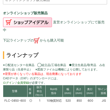
オンラインショップ販売製品
直営オンラインショップにて販売
中
下記ラインナップの
からも購入可能
ラインナップ
※◎配送センター在庫品 ◯組立品/工場在庫品 ●受注生産品/取寄品 △在
庫限り品（生産中止） ※図面ファイルは機種により公開しております。
※背景が赤くなっている製品は、現在廃番になっております
CADデータ（DXF）のダウンロードには、
ログイン
/
会員登録
が必要です。
販売
在
RoHS
幅
高さ
奥行
19インチ
型番
単位
庫
指令
(mm)
(mm)
(mm)
規格
(1ｾｯﾄ)
FLC-0850-600
◎
1
10物質対応
520
850
600
JIS