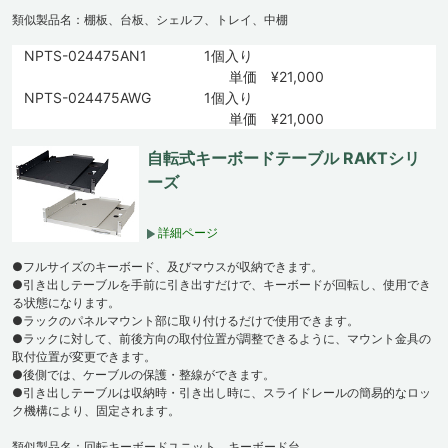
類似製品名：棚板、台板、シェルフ、トレイ、中棚
NPTS-024475AN1
1個入り
単価 ¥21,000
NPTS-024475AWG
1個入り
単価 ¥21,000
自転式キーボードテーブル RAKTシリ
ーズ
詳細ページ
●フルサイズのキーボード、及びマウスが収納できます。
●引き出しテーブルを手前に引き出すだけで、キーボードが回転し、使用でき
る状態になります。
●ラックのパネルマウント部に取り付けるだけで使用できます。
●ラックに対して、前後方向の取付位置が調整できるように、マウント金具の
取付位置が変更できます。
●後側では、ケーブルの保護・整線ができます。
●引き出しテーブルは収納時・引き出し時に、スライドレールの簡易的なロッ
ク機構により、固定されます。
類似製品名：回転キーボードユニット、キーボード台