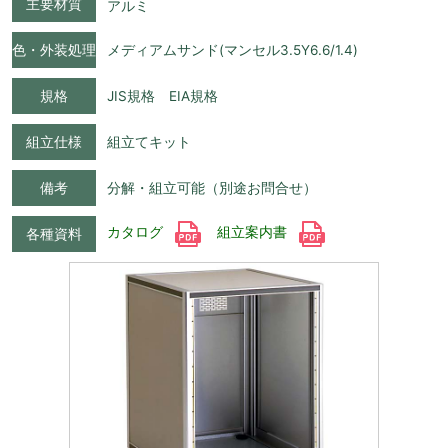
主要材質
アルミ
色・外装処理
メディアムサンド(マンセル3.5Y6.6/1.4)
規格
JIS規格 EIA規格
組立仕様
組立てキット
備考
分解・組立可能（別途お問合せ）
カタログ
組立案内書
各種資料