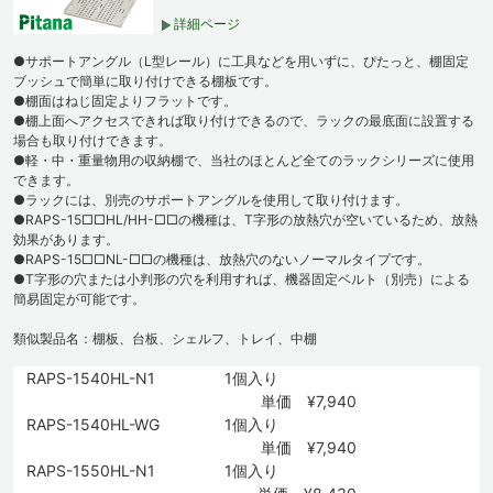
詳細ページ
●サポートアングル（L型レール）に工具などを用いずに、ぴたっと、棚固定
ブッシュで簡単に取り付けできる棚板です。
●棚面はねじ固定よりフラットです。
●棚上面へアクセスできれば取り付けできるので、ラックの最底面に設置する
場合も取り付けできます。
●軽・中・重量物用の収納棚で、当社のほとんど全てのラックシリーズに使用
できます。
●ラックには、別売のサポートアングルを使用して取り付けます。
●RAPS-15□□HL/HH-□□の機種は、T字形の放熱穴が空いているため、放熱
効果があります。
●RAPS-15□□NL-□□の機種は、放熱穴のないノーマルタイプです。
●T字形の穴または小判形の穴を利用すれば、機器固定ベルト（別売）による
簡易固定が可能です。
類似製品名：棚板、台板、シェルフ、トレイ、中棚
RAPS-1540HL-N1
1個入り
単価 ¥7,940
RAPS-1540HL-WG
1個入り
単価 ¥7,940
RAPS-1550HL-N1
1個入り