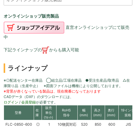
オンラインショップ販売製品
直営オンラインショップにて販売
中
下記ラインナップの
からも購入可能
ラインナップ
※◎配送センター在庫品 ◯組立品/工場在庫品 ●受注生産品/取寄品 △在
庫限り品（生産中止） ※図面ファイルは機種により公開しております。
※背景が赤くなっている製品は、現在廃番になっております
CADデータ（DXF）のダウンロードには、
ログイン
/
会員登録
が必要です。
販売
在
RoHS
幅
高さ
奥行
19インチ
型番
単位
庫
指令
(mm)
(mm)
(mm)
規格
(1ｾｯﾄ)
FLC-0850-600
◎
1
10物質対応
520
850
600
JIS