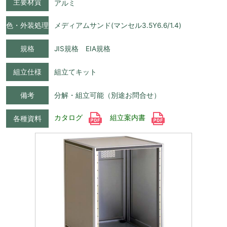
主要材質
アルミ
色・外装処理
メディアムサンド(マンセル3.5Y6.6/1.4)
規格
JIS規格 EIA規格
組立仕様
組立てキット
備考
分解・組立可能（別途お問合せ）
カタログ
組立案内書
各種資料