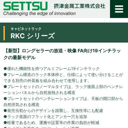
キャビネットラック
RKC シリーズ
【新型】ロングセラーの放送・映像 FA向け19インチラッ
クの最新モデル
●優れた機能性を持つアルミフレーム19インチラック
●フレーム構造のラック本体枠と、仕様によって使い分けることが
できる別売の外装板を組み合わせて使用します。
●プレートセットのノーマルタイプは、ラック後面上部のベンチレ
ーションパネルから自然放熱される構造
●プレートセットのベンチレーションタイプは、天板の開口部から
自然排気される構造
●発売当初からのデザインを踏襲し、互換性等にも配慮
●ラック底面のフラット化とアンカー穴を追加
●軽量であるため、運搬や設置等の作業の負担が軽減