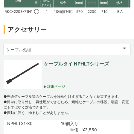
型番
単位
庫
指令
(mm)
(mm)
(mm)
規格
高
(1ｾｯﾄ)
RKC-220E-71N1
◯
1
10物質対応
570
2200
710
EIA
4
アクセサリー
ケーブルタイ NPHLTシリーズ
詳細ページ
●光通信ケーブル等のケーブルを締め付けすぎることなく結束できます。
●簡単に取り外し・再使用ができるため、煩雑なケーブルの移設、増設、変更
にもすばやく対応できます。
●振動に強く、ゆるむことがありません。
NPHLT31-X0
10個入り
単価 ¥3,550