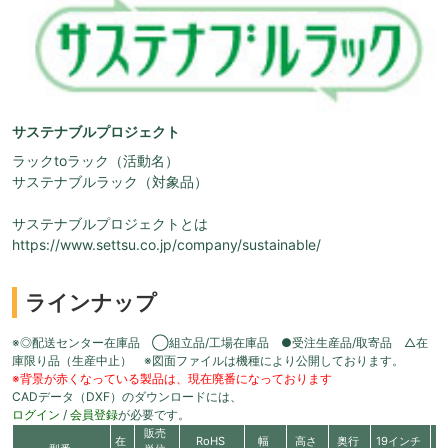
サステナブルプロジェクト
ラックtoラック（活動名）
サステナブルラック（対象品）
サステナブルプロジェクトとは
https://www.settsu.co.jp/company/sustainable/
ラインナップ
※◎配送センター在庫品 ◯組立品/工場在庫品 ●受注生産品/取寄品 △在
庫限り品（生産中止） ※図面ファイルは機種により公開しております。
※背景が赤くなっている製品は、現在廃番になっております
CADデータ（DXF）のダウンロードには、
ログイン
/
会員登録
が必要です。
販売
在
RoHS
幅
高さ
奥行
19インチ
有