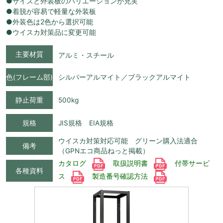
●サイズと外装板のバリエーションが充実
●着脱が容易で軽量な外装板
●外装色は2色から選択可能
●ウイスカ対策品に変更可能
主要材質
アルミ・スチール
色(フレーム部)
シルバーアルマイト／ブラックアルマイト
静止荷重
500kg
規格
JIS規格 EIA規格
ウイスカ対策対応可能 グリーン購入法適合
備考
（GPNエコ商品ねっと掲載）
カタログ
取扱説明書
付帯サービ
各種資料
ス
製造番号確認方法