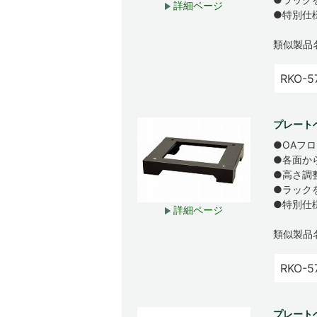
詳細ページ
●特別仕
類似製品
RKO-5
プレート
●OAフ
●各面か
●高さ調
●ラック
●特別仕
詳細ページ
類似製品
RKO-5
プレート