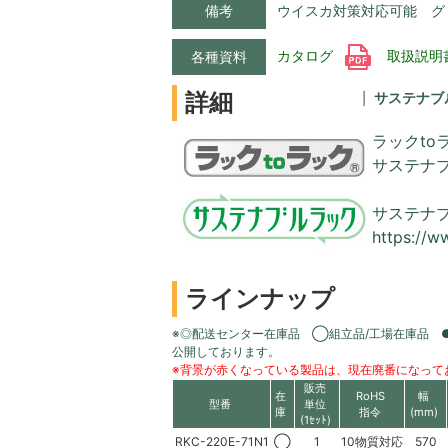
備考
ウイスカ対策対応可能 グ
カタログ
取扱説明
各種資料
詳細
サステナブ
ラックto
サステナ
サステナ
https://w
ラインナップ
※◎配送センター在庫品 ◯組立品/工場在庫品 
公開しております。
※背景が赤くなっている製品は、現在廃番になって
販売
在
RoHS
幅
型番
単位
庫
指令
(mm)
(1ｾｯﾄ)
RKC-220E-71N1
◯
1
10物質対応
570