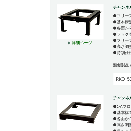
チャンネ
●フリー
●基本構
●各面か
●ラック
●フリー
詳細ページ
●高さ調
●特別仕
類似製品
RKO-5
チャンネ
●OAフ
●基本構
●各面か
●高さ調
●ラック