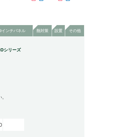
19インチパネル
熱対策
設置
その他
KOシリーズ
い。
0