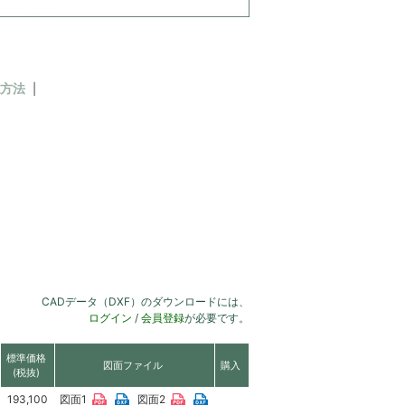
方法
CADデータ（DXF）のダウンロードには、
ログイン
/
会員登録
が必要です。
標準価格
図面ファイル
購入
(税抜)
193,100
図面1
図面2