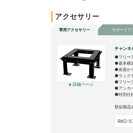
アクセサリー
専用アクセサリー
サポートア
チャンネ
●フリー
●基本構
●各面か
●ラック
●フリー
詳細ページ
●アンカ
●特別仕
類似製品
RKO-5