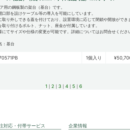
ロア用の鋼板製の架台（基台）です。
開口部を設けケーブル等の導入を可能にしています。
に取り外しできる蓋を付けており、設置環境に応じて閉鎖や開放ができ
を取り付けるボルト、ナット、座金が付属しています。
様にてサイズや仕様の変更が可能です。詳細についてはお問合せくださ
名：基台
70571PB
1個入り
¥50,70
1
2
3
4
5
6
注対応・付帯サービス
企業情報