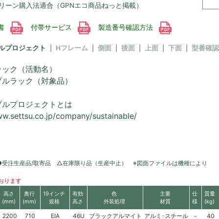
リーン購入法適合（GPNエコ商品ねっと掲載）
書
付帯サービス
製造番号確認方法
ルプロジェクト
Hフレーム
側面
後面
上面
下面
型番確認
ラック（活動名）
ブルラック（対象品）
ブルプロジェクトとは
ww.settsu.co.jp/company/sustainable/
●受注生産品/取寄品 △在庫限り品（生産中止） ※図面ファイルは機種により
おります
高さ
奥行
19インチ
有効
色
主要
仕
質量
(mm)
(mm)
規格
高さ
外装処理
材質
様
(kg)
2200
710
EIA
46U
ブラックアルマイト
アルミ･スチール
-
40