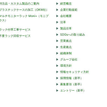
特注品・カスタム製品のご案内
経営概念
プラスチックケースの加工（OKW社）
企業行動規範
マルチモニターラック Moni+（モニプ
会社概要
ラス）
沿革
製品沿革
ラック付帯工事サービス
SDGsへの取り組み
不要ラック回収サービス
営業拠点
生産拠点
組織体制
グループ会社
環境方針
情報セキュリティ方針
採用情報（新卒）
募集要項（新卒）
エントリー（新卒）