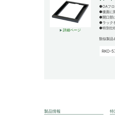
●OAフ
●後面に
●開口部
●ラック
●特別仕
詳細ページ
類似製品
RKO-5
製品情報
特