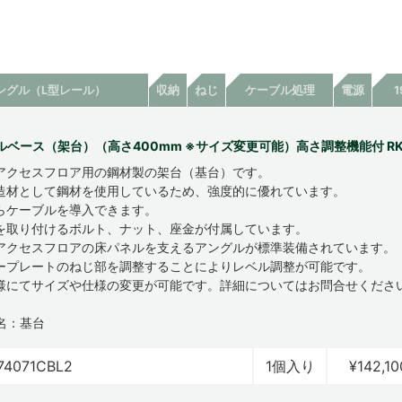
ングル（L型レール）
収納
ねじ
ケーブル処理
電源
ルベース（架台）（高さ400mm ※サイズ変更可能）高さ調整機能付 R
アクセスフロア用の鋼材製の架台（基台）です。
造材として鋼材を使用しているため、強度的に優れています。
らケーブルを導入できます。
を取り付けるボルト、ナット、座金が付属しています。
アクセスフロアの床パネルを支えるアングルが標準装備されています。
ープレートのねじ部を調整することによりレベル調整が可能です。
様にてサイズや仕様の変更が可能です。詳細についてはお問合せくださ
名：基台
74071CBL2
1個入り
¥142,10