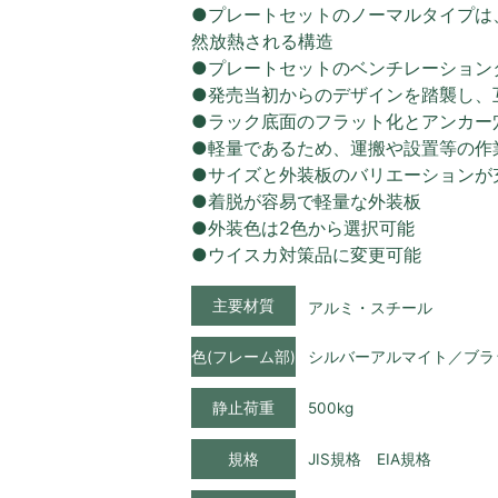
●プレートセットのノーマルタイプは
然放熱される構造
●プレートセットのベンチレーション
●発売当初からのデザインを踏襲し、
●ラック底面のフラット化とアンカー
●軽量であるため、運搬や設置等の作
●サイズと外装板のバリエーションが
●着脱が容易で軽量な外装板
●外装色は2色から選択可能
●ウイスカ対策品に変更可能
主要材質
アルミ・スチール
色(フレーム部)
シルバーアルマイト／ブラ
静止荷重
500kg
規格
JIS規格 EIA規格