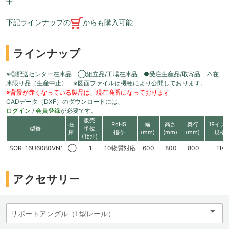
中
下記ラインナップの
からも購入可能
ラインナップ
※◎配送センター在庫品 ◯組立品/工場在庫品 ●受注生産品/取寄品 △在
庫限り品（生産中止） ※図面ファイルは機種により公開しております。
※背景が赤くなっている製品は、現在廃番になっております
CADデータ（DXF）のダウンロードには、
ログイン
/
会員登録
が必要です。
販売
在
RoHS
幅
高さ
奥行
19イン
型番
単位
庫
指令
(mm)
(mm)
(mm)
規格
(1ｾｯﾄ)
SOR-16U6080VN1
◯
1
10物質対応
600
800
800
EIA
アクセサリー