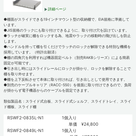
詳細ページ
●棚面がスライドできる19インチマウント型の収納棚で、EIA規格に準拠して
います。
●JIS規格のラックにも取り付けできるように、取り付け穴を設けています。
●ラッチが確実に棚をロックする為、地震やラックの移動時の飛び出しを防止
します。
●ハンドルを持って棚を引くだけでラッチのロックが解除できる特別な機構を
採用しています。（特許出願済）
●棚の四角穴を利用すれば機器固定ベルト（別売RAKBシリーズ）による簡易
固定が可能です。
●引き出し時にはスライドレールにロックが掛かり、ロックを解除することで
棚を取り外せます。
●棚を上下反転させて本体に取り付ければ、引き出しとして使用できます。
●別売のケーブルキャリア（RACC-550）を後面に取り付けできるので、負荷
が掛からず電子機器からのケーブルを固定できます。
類似製品名：スライド式台板、スライド式シェルフ、スライドトレイ、スライ
ド棚板、スライド棚
RSWF2-0835L-N1
1個入り
単価 ¥24,800
RSWF2-0849L-N1
1個入り