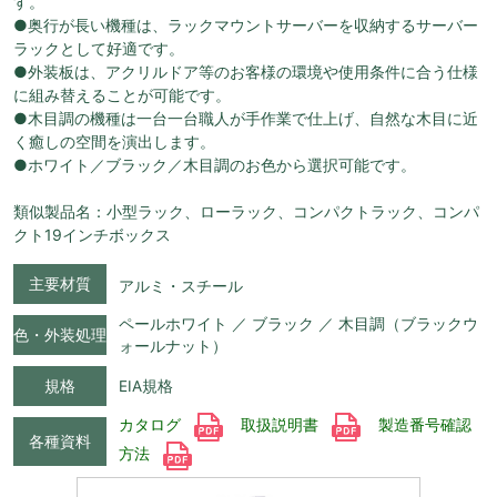
す。
●奥行が長い機種は、ラックマウントサーバーを収納するサーバー
ラックとして好適です。
●外装板は、アクリルドア等のお客様の環境や使用条件に合う仕様
に組み替えることが可能です。
●木目調の機種は一台一台職人が手作業で仕上げ、自然な木目に近
く癒しの空間を演出します。
●ホワイト／ブラック／木目調のお色から選択可能です。
類似製品名：小型ラック、ローラック、コンパクトラック、コンパ
クト19インチボックス
主要材質
アルミ・スチール
ペールホワイト ／ ブラック ／ 木目調（ブラックウ
色・外装処理
ォールナット）
規格
EIA規格
カタログ
取扱説明書
製造番号確認
各種資料
方法