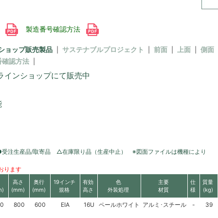
書
製造番号確認方法
ショップ販売製品
サステナブルプロジェクト
前面
上面
側面
番確認方法
ラインショップにて販売中
能
●受注生産品/取寄品 △在庫限り品（生産中止） ※図面ファイルは機種により
おります
高さ
奥行
19インチ
有効
色
主要
仕
質量
m)
(mm)
(mm)
規格
高さ
外装処理
材質
様
(kg)
0
800
600
EIA
16U
ペールホワイト
アルミ･スチール
-
39