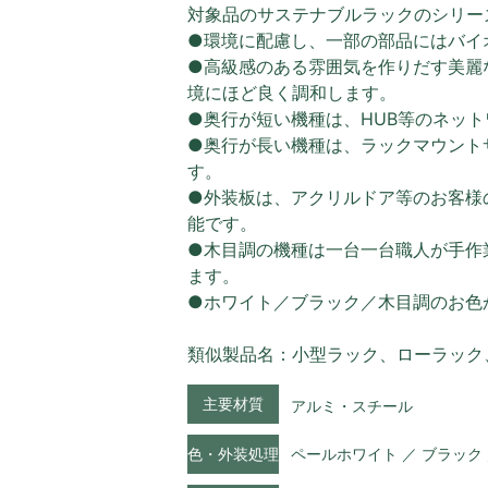
対象品のサステナブルラックのシリー
●環境に配慮し、一部の部品にはバイ
●高級感のある雰囲気を作りだす美麗
境にほど良く調和します。
●奥行が短い機種は、HUB等のネッ
●奥行が長い機種は、ラックマウント
す。
●外装板は、アクリルドア等のお客様
能です。
●木目調の機種は一台一台職人が手作
ます。
●ホワイト／ブラック／木目調のお色
類似製品名：小型ラック、ローラック
主要材質
アルミ・スチール
色・外装処理
ペールホワイト ／ ブラック