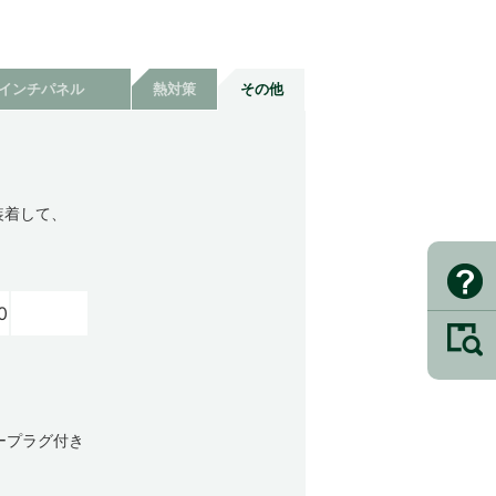
9インチパネル
熱対策
その他
を装着して、
0
ラープラグ付き