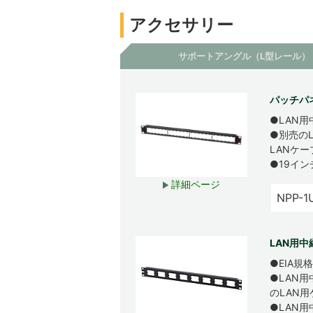
アクセサリー
サポートアングル（L型レール）
パッチパネ
●LAN
●別売のL
LANケ
●19イ
詳細ページ
NPP-1
LAN用中
●EIA規
●LAN用
のLAN
●LAN