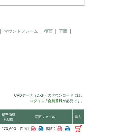
マウントフレーム
後面
下面
CADデータ（DXF）のダウンロードには、
ログイン
/
会員登録
が必要です。
標準価格
図面ファイル
購入
(税抜)
170,600
図面1
図面2