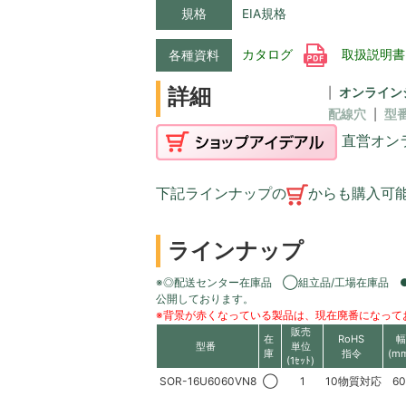
規格
EIA規格
カタログ
取扱説明
各種資料
詳細
オンライン
配線穴
型
直営オン
下記ラインナップの
からも購入可
ラインナップ
※◎配送センター在庫品 ◯組立品/工場在庫品 
公開しております。
※背景が赤くなっている製品は、現在廃番になって
販売
在
RoHS
幅
型番
単位
庫
指令
(m
(1ｾｯﾄ)
SOR-16U6060VN8
◯
1
10物質対応
60