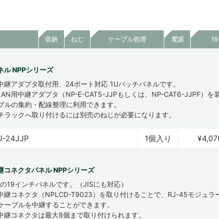
収納
ねじ
ケーブル処理
電源
1
ル NPPシリーズ
用中継アダプタ取付用、24ポート対応 1Uパッチパネルです。
AN用中継アダプタ（NP-E-CAT5-JJPもしくは、NP-CAT6-JJPF）
ーブルの集約・配線整理に利用できます。
ンチラックへ取り付けるには別売のねじが必要になります。
U-24JJP
1個入り
¥4,07
継コネクタパネル NPPシリーズ
格の19インチパネルです。（JISにも対応）
中継コネクタ（NPLCD-T9023）を取り付けることで、RJ-45モジュ
用ケーブルを中継することができます。
用中継コネクタは最大8個まで取り付けられます。