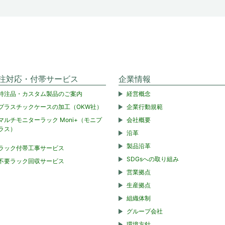
注対応・付帯サービス
企業情報
特注品・カスタム製品のご案内
経営概念
プラスチックケースの加工（OKW社）
企業行動規範
マルチモニターラック Moni+（モニプ
会社概要
ラス）
沿革
製品沿革
ラック付帯工事サービス
SDGsへの取り組み
不要ラック回収サービス
営業拠点
生産拠点
組織体制
グループ会社
環境方針