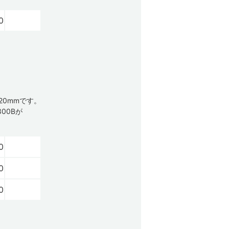
0
が20mmです。
300Bが
0
0
0