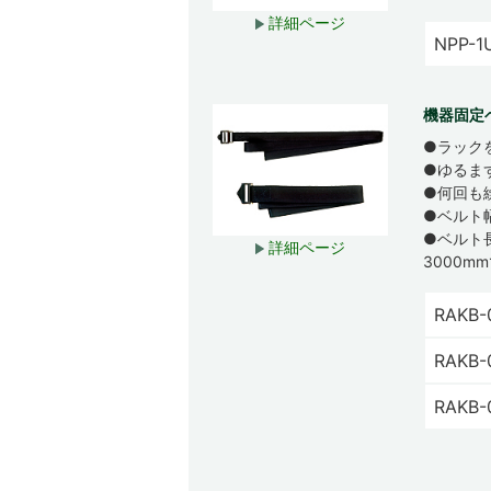
詳細ページ
NPP-1
機器固定ベ
●ラック
●ゆるま
●何回も
●ベルト幅
●ベルト長さ
詳細ページ
3000m
RAKB-
RAKB-
RAKB-