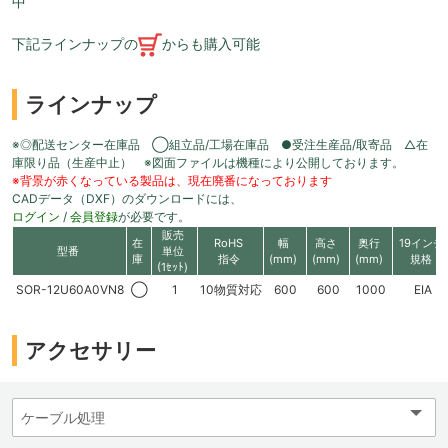
中
下記ラインナップの
からも購入可能
ラインナップ
※◎配送センター在庫品 ◯組立品/工場在庫品 ●受注生産品/取寄品 △在
庫限り品（生産中止） ※図面ファイルは機種により公開しております。
※背景が赤くなっている製品は、現在廃番になっております
CADデータ（DXF）のダウンロードには、
ログイン
/
会員登録
が必要です。
販売
在
RoHS
幅
高さ
奥行
19インチ
型番
単位
庫
指令
(mm)
(mm)
(mm)
規格
(1ｾｯﾄ)
SOR-12U60A0VN8
◯
1
10物質対応
600
600
1000
EIA
アクセサリー