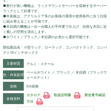
す。
●奥行が長い機種は、ラックマウントサーバーを収納するサーバー
ラックとして好適です。
●外装板は、アクリルドア等のお客様の環境や使用条件に合う仕様
に組み替えることが可能です。
●木目調の機種は一台一台職人が手作業で仕上げ、自然な木目に近
く癒しの空間を演出します。
●ホワイト／ブラック／木目調のお色から選択可能です。
類似製品名：小型ラック、ローラック、コンパクトラック、コンパ
クト19インチボックス
主要材質
アルミ・スチール
ペールホワイト ／ ブラック ／ 木目調（ブラックウ
色・外装処理
ォールナット）
規格
EIA規格
カタログ
取扱説明書
製造番号確認
各種資料
方法