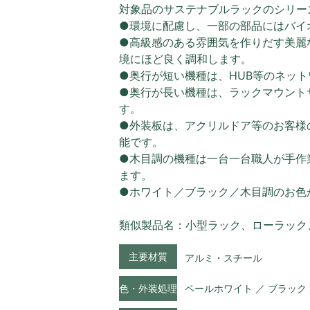
対象品のサステナブルラックのシリー
●環境に配慮し、一部の部品にはバイ
●高級感のある雰囲気を作りだす美麗
境にほど良く調和します。
●奥行が短い機種は、HUB等のネッ
●奥行が長い機種は、ラックマウント
す。
●外装板は、アクリルドア等のお客様
能です。
●木目調の機種は一台一台職人が手作
ます。
●ホワイト／ブラック／木目調のお色
類似製品名：小型ラック、ローラック
主要材質
アルミ・スチール
色・外装処理
ペールホワイト ／ ブラック