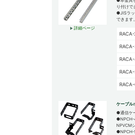
●本金具
り付けで
●JISラ
できます
詳細ページ
RACA-
RACA-
RACA-
RACA-
RACA-
ケーブル
●通信ケ
●NPC
NPVC
●NPCH