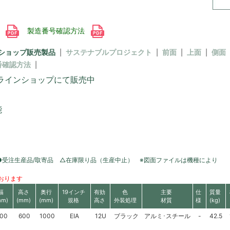
書
製造番号確認方法
ショップ販売製品
サステナブルプロジェクト
前面
上面
側面
番確認方法
ラインショップにて販売中
能
●受注生産品/取寄品 △在庫限り品（生産中止） ※図面ファイルは機種により
おります
幅
高さ
奥行
19インチ
有効
色
主要
仕
質量
mm)
(mm)
(mm)
規格
高さ
外装処理
材質
様
(kg)
00
600
1000
EIA
12U
ブラック
アルミ･スチール
-
42.5