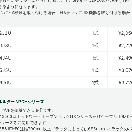
を19インチラックに取り付けることで、JISまたはEIAの規格が違う19
きるようになります。
ックにEIA機器を取り付ける場合、EIAラックにJIS機器を取り付ける場
。
2J2U
1式
¥2,05
3J3U
1式
¥2,22
4J4U
1式
¥2,49
5J5U
1式
¥3,57
6J6U
1式
¥3,72
ホルダー NPCHシリーズ
ーブルを整線できる金具です。
H-4356SはネットワークオープンラックNXシリーズ及びケーブルホルダ
Mシリーズ等に使用できます。
-5581□-F0は幅700mm以上（ラックによっては695mm）のラックの