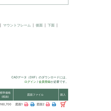
マウントフレーム
後面
下面
CADデータ（DXF）のダウンロードには、
ログイン
/
会員登録
が必要です。
標準価格
図面ファイル
購入
(税抜)
160,700
図面1
図面2