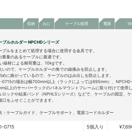
収納
ねじ
ケーブル処理
電源
1
ーブルホルダー NPCHDシリーズ
ーブルをまとめて処理する場合に使用する金具です。
つ重量のあるケーブルに最適です。
太い線材による耐荷重は、10kgです。
太いので、ケーブルホルダーの角での線痛みを防止します。
斜めに曲がっているので、ケーブルのはみ出しを防止します。
D-0715の場合は幅700mm以上（ラックによっては695mm）、NPCHD-
0mm以上のサーバーラックのパネルマウントフレームに取り付けて使用
ュロックや結束バンド（NPHLSシリーズ）などで、ケーブルの固定、
線口をふせぐことができます。
名：ケーブルガイド、ケーブルサポート、電源コードホルダー
-0715
5個入り
¥7,69