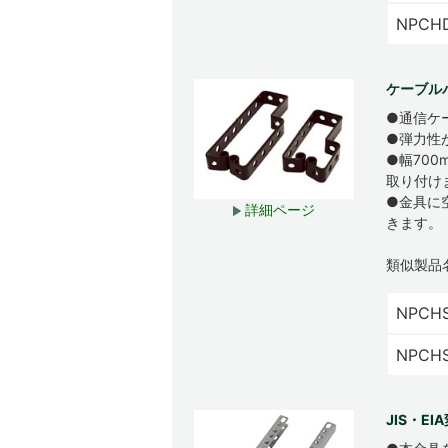
NPCHD
ケーブルバ
●通信ケ
●弾力性
●幅70
取り付け
●金具に
詳細ページ
きます。
類似製品
NPCHS
NPCHS
JIS・E