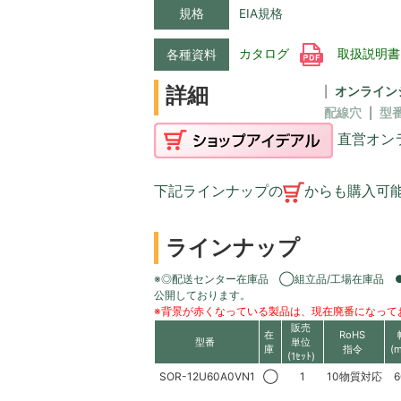
規格
EIA規格
カタログ
取扱説明
各種資料
詳細
オンライン
配線穴
型
直営オン
下記ラインナップの
からも購入可
ラインナップ
※◎配送センター在庫品 ◯組立品/工場在庫品 
公開しております。
※背景が赤くなっている製品は、現在廃番になって
販売
在
RoHS
型番
単位
庫
指令
(
(1ｾｯﾄ)
SOR-12U60A0VN1
◯
1
10物質対応
6