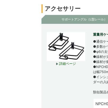
アクセサリー
サポートアングル（L型レール）
重量用ケ
●通信ケ
●多数か
●φ6の
●線材が
●線材が
詳細ページ
●NPCH
は幅75
●インシ
ダーの入
類似製品
NPCHD