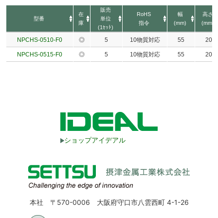
販売
在
RoHS
幅
高さ
型番
単位
庫
指令
(mm)
(mm)
(1ｾｯﾄ)
NPCHS-0510-F0
◎
5
10物質対応
55
20
NPCHS-0515-F0
◎
5
10物質対応
55
20
ショップアイデアル
本社 〒570-0006 大阪府守口市八雲西町 4-1-26