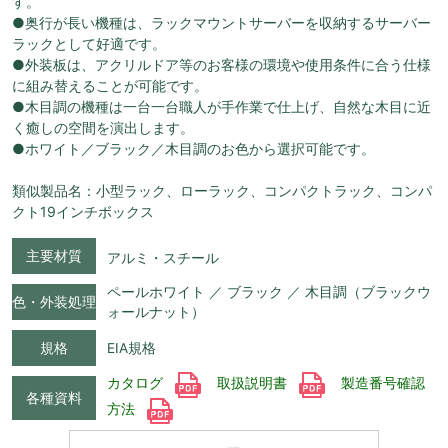
す。
●奥行が長い機種は、ラックマウントサーバーを収納するサーバー
ラックとして好適です。
●外装板は、アクリルドア等のお客様の環境や使用条件に合う仕様
に組み替えることが可能です。
●木目調の機種は一台一台職人が手作業で仕上げ、自然な木目に近
く癒しの空間を演出します。
●ホワイト／ブラック／木目調のお色から選択可能です。
類似製品名：小型ラック、ローラック、コンパクトラック、コンパ
クト19インチボックス
主要材質
アルミ・スチール
ペールホワイト ／ ブラック ／ 木目調（ブラックウ
色・外装処理
ォールナット）
規格
EIA規格
カタログ
取扱説明書
製造番号確認
各種資料
方法