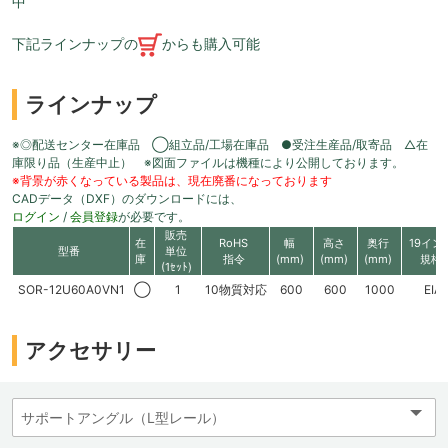
中
下記ラインナップの
からも購入可能
ラインナップ
※◎配送センター在庫品 ◯組立品/工場在庫品 ●受注生産品/取寄品 △在
庫限り品（生産中止） ※図面ファイルは機種により公開しております。
※背景が赤くなっている製品は、現在廃番になっております
CADデータ（DXF）のダウンロードには、
ログイン
/
会員登録
が必要です。
販売
在
RoHS
幅
高さ
奥行
19イン
型番
単位
庫
指令
(mm)
(mm)
(mm)
規格
(1ｾｯﾄ)
SOR-12U60A0VN1
◯
1
10物質対応
600
600
1000
EIA
アクセサリー