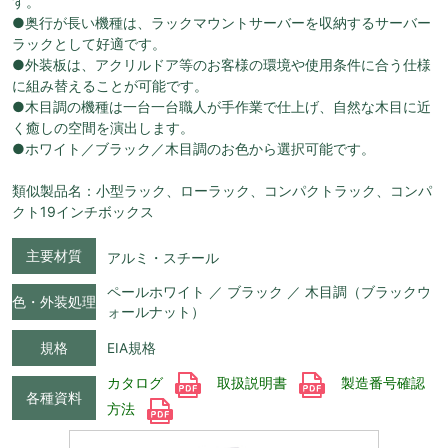
す。
●奥行が長い機種は、ラックマウントサーバーを収納するサーバー
ラックとして好適です。
●外装板は、アクリルドア等のお客様の環境や使用条件に合う仕様
に組み替えることが可能です。
●木目調の機種は一台一台職人が手作業で仕上げ、自然な木目に近
く癒しの空間を演出します。
●ホワイト／ブラック／木目調のお色から選択可能です。
類似製品名：小型ラック、ローラック、コンパクトラック、コンパ
クト19インチボックス
主要材質
アルミ・スチール
ペールホワイト ／ ブラック ／ 木目調（ブラックウ
色・外装処理
ォールナット）
規格
EIA規格
カタログ
取扱説明書
製造番号確認
各種資料
方法