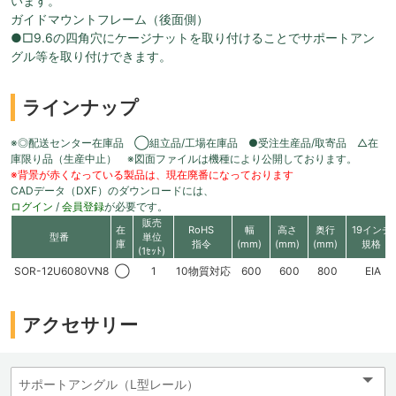
います。
ガイドマウントフレーム（後面側）
●□9.6の四角穴にケージナットを取り付けることでサポートアン
グル等を取り付けできます。
ラインナップ
※◎配送センター在庫品 ◯組立品/工場在庫品 ●受注生産品/取寄品 △在
庫限り品（生産中止） ※図面ファイルは機種により公開しております。
※背景が赤くなっている製品は、現在廃番になっております
CADデータ（DXF）のダウンロードには、
ログイン
/
会員登録
が必要です。
販売
在
RoHS
幅
高さ
奥行
19インチ
型番
単位
庫
指令
(mm)
(mm)
(mm)
規格
(1ｾｯﾄ)
SOR-12U6080VN8
◯
1
10物質対応
600
600
800
EIA
アクセサリー