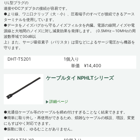
りL型プラグの
連接やDCアダプタの接続が容易です。
●より線、ワニ口クリップ（大・小）、圧着端子のすべてが接続できるアース
ターミナルを使用しています。
●データをノイズバグから守るノイズフィルタを内臓。電源の線間ノイズや電
源線と大地間のノイズに対し減衰効果を発揮します。（0.5MHz～10MHzの周
波数帯域で30dB以
上）また、サージ吸収素子（バリスタ）は雷などによるサージ電圧から機器を
守ります。
DHT-T5201
1個入り
単価 ¥14,400
ケーブルタイ NPHLTシリーズ
詳細ページ
●光通信ケーブル等のケーブルを締め付けすぎることなく結束できます。
●簡単に取り外し・再使用ができるため、煩雑なケーブルの移設、増設、変更
にもすばやく対応できます。
●振動に強く、ゆるむことがありません。