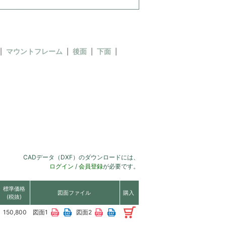
マウントフレーム
後面
下面
CADデータ（DXF）のダウンロードには、
ログイン
/
会員登録
が必要です。
標準価格
図面ファイル
購入
(税抜)
150,800
図面1
図面2