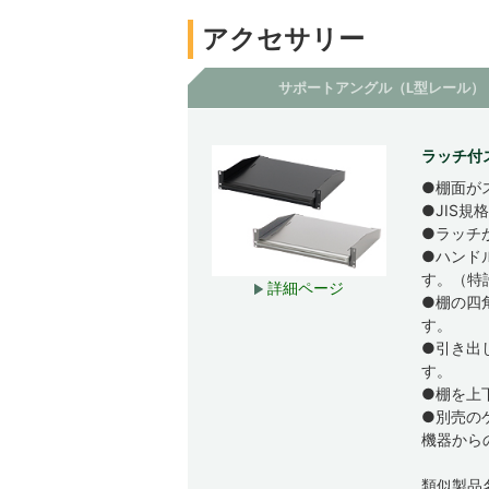
アクセサリー
サポートアングル（L型レール）
ラッチ付
●棚面が
●JIS
●ラッチ
●ハンド
す。（特
詳細ページ
●棚の四
す。
●引き出
す。
●棚を上
●別売の
機器から
類似製品