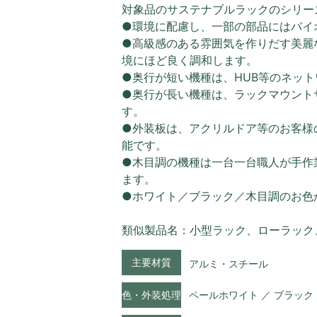
対象品のサステナブルラックのシリー
●環境に配慮し、一部の部品にはバイ
●高級感のある雰囲気を作りだす美麗
境にほど良く調和します。
●奥行が短い機種は、HUB等のネッ
●奥行が長い機種は、ラックマウント
す。
●外装板は、アクリルドア等のお客様
能です。
●木目調の機種は一台一台職人が手作
ます。
●ホワイト／ブラック／木目調のお色
類似製品名：小型ラック、ローラック
主要材質
アルミ・スチール
色・外装処理
ペールホワイト ／ ブラック