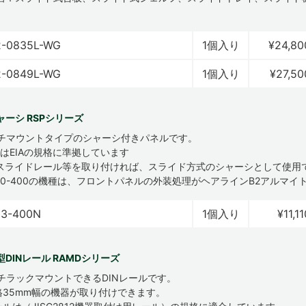
-0835L-WG
1個入り
¥24,80
-0849L-WG
1個入り
¥27,50
ーシ RSPシリーズ
ンチマウントタイプのシャーシ付きパネルです。
たはEIAの規格に準拠しています
スライドレール等を取り付ければ、スライド方式のシャーシとして使用
200-400の機種は、フロントパネルの外装処理がヘアラインB2アルマイ
33-400N
1個入り
¥11,11
DINレール RAMDシリーズ
ンチラックマウントできるDINレールです。
規格35mm幅の機器が取り付けできます。