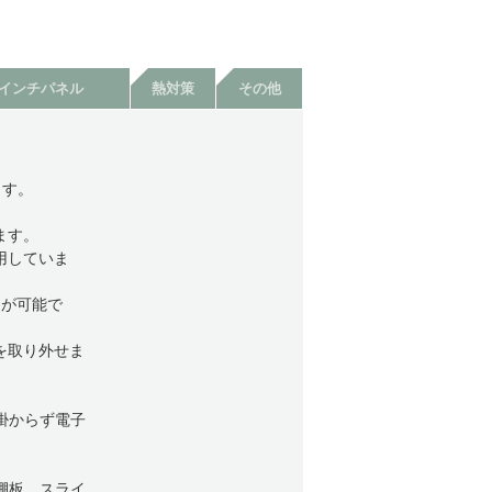
9インチパネル
熱対策
その他
ます。
ます。
用していま
定が可能で
を取り外せま
掛からず電子
棚板、スライ