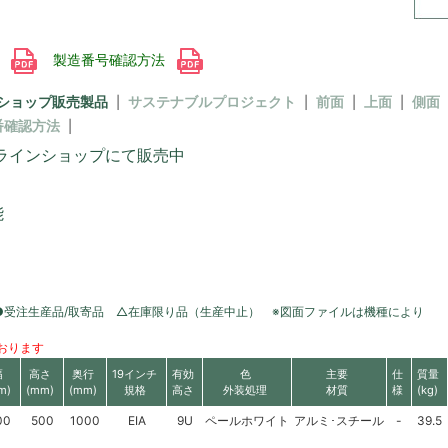
書
製造番号確認方法
ショップ販売製品
サステナブルプロジェクト
前面
上面
側面
番確認方法
ラインショップにて販売中
能
●受注生産品/取寄品 △在庫限り品（生産中止） ※図面ファイルは機種により
おります
幅
高さ
奥行
19インチ
有効
色
主要
仕
質量
m)
(mm)
(mm)
規格
高さ
外装処理
材質
様
(kg)
00
500
1000
EIA
9U
ペールホワイト
アルミ･スチール
-
39.5