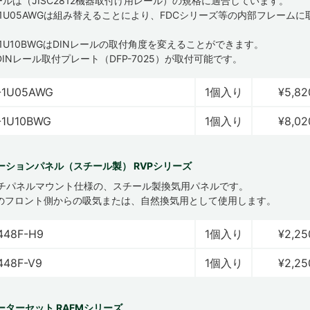
ールは（JISC2812機器取付け用レール）の規格に適合しています。
D-1U05AWGは組み替えることにより、FDCシリーズ等の内部フレーム
-1U10BWGはDINレールの取付角度を変えることができます。
INレール取付プレート（DFP-7025）が取付可能です。
-1U05AWG
1個入り
¥5,82
-1U10BWG
1個入り
¥8,02
ーションパネル（スチール製） RVPシリーズ
ンチパネルマウント仕様の、スチール製換気用パネルです。
のフロント側からの吸気または、自然換気用として使用します。
448F-H9
1個入り
¥2,25
448F-V9
1個入り
¥2,25
ーターセット RAFMシリーズ