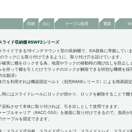
収納
ねじ
ケーブル処理
電源
1
スライド収納棚 RSWF2シリーズ
スライドできる19インチマウント型の収納棚で、EIA規格に準拠してい
規格のラックにも取り付けできるように、取り付け穴を設けています。
が確実に棚をロックする為、地震やラックの移動時の飛び出しを防止し
ルを持って棚を引くだけでラッチのロックが解除できる特別な機構を採
許出願済）
角穴を利用すれば機器固定ベルト（別売RAKBシリーズ）による簡易固
し時にはスライドレールにロックが掛かり、ロックを解除することで棚
下反転させて本体に取り付ければ、引き出しとして使用できます。
ケーブルキャリア（RACC-550）を後面に取り付けできるので、負荷が
のケーブルを固定できます。
名：スライド式台板、スライド式シェルフ、スライドトレイ、スライド