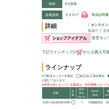
規格
EIA規格
カタログ
取扱説明
各種資料
詳細
オンライン
配線穴
型
直営オン
下記ラインナップの
からも購入可
ラインナップ
※◎配送センター在庫品 ◯組立品/工場在庫品 
公開しております。
※背景が赤くなっている製品は、現在廃番になって
販売
在
RoHS
型番
単位
庫
指令
(m
(1ｾｯﾄ)
SOR-09U60A0VN8
◯
1
10物質対応
6