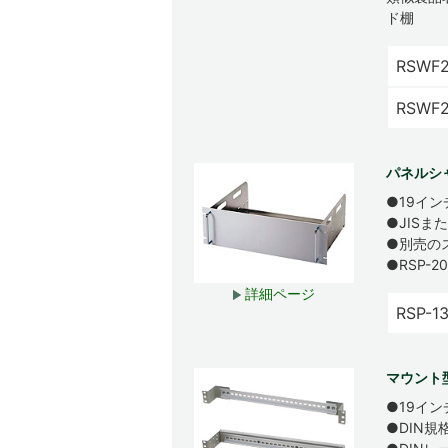
ド棚
RSWF2
RSWF2
パネルシャ
●19イ
●JISま
●別売の
●RSP-
詳細ページ
RSP-1
マウント型
●19イ
●DIN