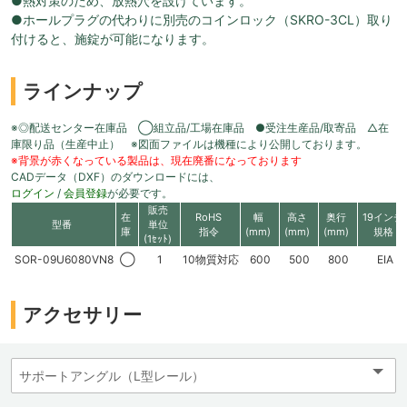
●熱対策のため、放熱穴を設けています。
●ホールプラグの代わりに別売のコインロック（SKRO-3CL）取り
付けると、施錠が可能になります。
ラインナップ
※◎配送センター在庫品 ◯組立品/工場在庫品 ●受注生産品/取寄品 △在
庫限り品（生産中止） ※図面ファイルは機種により公開しております。
※背景が赤くなっている製品は、現在廃番になっております
CADデータ（DXF）のダウンロードには、
ログイン
/
会員登録
が必要です。
販売
在
RoHS
幅
高さ
奥行
19インチ
型番
単位
庫
指令
(mm)
(mm)
(mm)
規格
(1ｾｯﾄ)
SOR-09U6080VN8
◯
1
10物質対応
600
500
800
EIA
アクセサリー