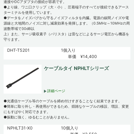
連接やDCアダプタの接続が容易です。
●より線、ワニ口クリップ（大・小）、圧着端子のすべてが接続できるアース
ターミナルを使用しています。
●データをノイズバグから守るノイズフィルタを内臓。電源の線間ノイズや電
源線と大地間のノイズに対し減衰効果を発揮します。（0.5MHz～10MHzの周
波数帯域で30dB以
上）また、サージ吸収素子（バリスタ）は雷などによるサージ電圧から機器を
守ります。
DHT-T5201
1個入り
単価 ¥14,400
ケーブルタイ NPHLTシリーズ
詳細ページ
●光通信ケーブル等のケーブルを締め付けすぎることなく結束できます。
●簡単に取り外し・再使用ができるため、煩雑なケーブルの移設、増設、変更
にもすばやく対応できます。
●振動に強く、ゆるむことがありません。
NPHLT31-X0
10個入り