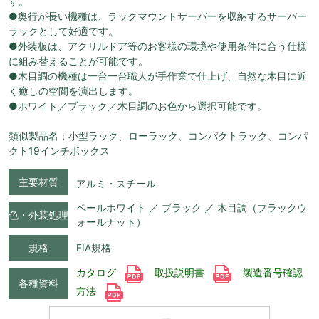
す。
●奥行が長い機種は、ラックマウントサーバーを収納するサーバー
ラックとして好適です。
●外装板は、アクリルドア等のお客様の環境や使用条件に合う仕様
に組み替えることが可能です。
●木目調の機種は一台一台職人が手作業で仕上げ、自然な木目に近
く癒しの空間を演出します。
●ホワイト／ブラック／木目調のお色から選択可能です。
類似製品名：小型ラック、ローラック、コンパクトラック、コンパ
クト19インチボックス
主要材質
アルミ・スチール
ペールホワイト ／ ブラック ／ 木目調（ブラックウ
色・外装処理
ォールナット）
規格
EIA規格
カタログ
取扱説明書
製造番号確認
各種資料
方法