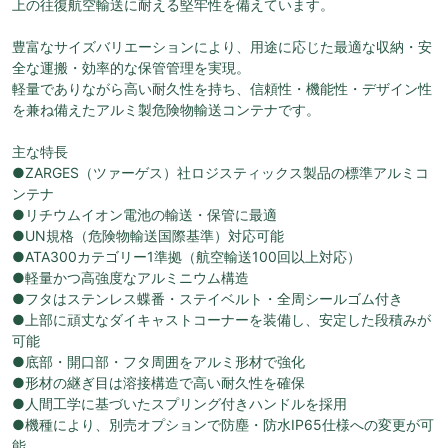
上の往復航空輸送に耐える堅牢性を備えています。
豊富なサイズバリエーションにより、用途に応じた最適な収納・安
全な運搬・効率的な保管管理を実現。
軽量でありながら高い耐久性を持ち、信頼性・機能性・デザイン性
を兼ね備えたアルミ製危険物輸送コンテナです。
主な特長
●ZARGES（ツァーゲス）社ロジスティックス製品の標準アルミコ
ンテナ
●リチウムイオン電池の輸送・保管に最適
●UN規格（危険物輸送国際基準）対応可能
●ATA300カテゴリー1準拠（航空輸送100回以上対応）
●軽量かつ高強度なアルミニウム構造
●フタはステンレス蝶番・ステイベルト・全周シールゴム付き
●上部に頑丈なダイキャストコーナーを装備し、安定した段積みが
可能
●底部・開口部・フタ周囲をアルミ形材で強化
●形材の継ぎ目は溶接構造で高い耐久性を確保
●人間工学に基づいたスプリング付きハンドルを採用
●機種により、別売オプションで防塵・防水IP65仕様への変更が可
能