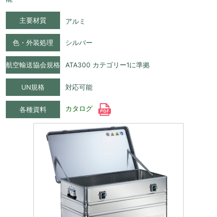
主要材質
アルミ
色・外装処理
シルバー
航空輸送協会規格
ATA300 カテゴリー1に準拠
UN規格
対応可能
カタログ
各種資料