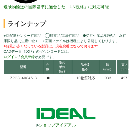
危険物輸送の国際基準に適合した「UN規格」に対応可能
ラインナップ
※◎配送センター在庫品 ◯組立品/工場在庫品 ●受注生産品/取寄品 △在
庫限り品（生産中止） ※図面ファイルは機種により公開しております。
※背景が赤くなっている製品は、現在廃番になっております
CADデータ（DXF）のダウンロードには、
ログイン
/
会員登録
が必要です。
販売
在
RoHS
幅
高さ
型番
単位
庫
指令
(mm)
(mm)
(1ｾｯﾄ)
ZRGS-40845-3
●
1
10物質対応
933
427.7
ショップアイデアル