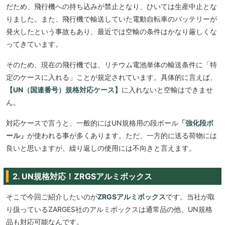
だため、飛行機への持ち込みが禁止となり、ひいては生産中止とな
りました。また、飛行機で輸送していた電動自転車のバッテリーが
発火したという事故もあり、最近では空輸の条件はかなり厳しくな
ってきています。
そのため、現在の飛行機では、リチウム電池単体の輸送条件に「特
定のケースに入れる」ことが規定されています。具体的に言えば、
【UN（国連番号）規格対応ケース】
に入れないと空輸はできませ
ん。
対応ケースで言うと、一般的にはUN規格用の段ボール
「強化段ボ
ール」
が使われる事が多くあります。ただ、一方的に送る荷物には
良いと思いますが、繰り返しの使用には不向きと言えます。
2. UN規格対応！ZRGSアルミボックス
そこで今回ご紹介したいのが
ZRGSアルミボックス
です。当社が取
り扱っているZARGES社のアルミボックスは通常品の他、UN規格
品も対応可能なんです。