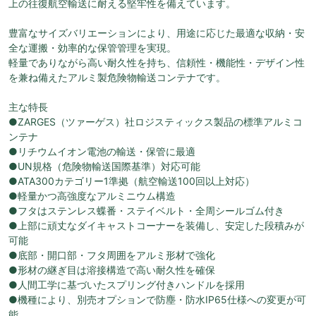
上の往復航空輸送に耐える堅牢性を備えています。
豊富なサイズバリエーションにより、用途に応じた最適な収納・安
全な運搬・効率的な保管管理を実現。
軽量でありながら高い耐久性を持ち、信頼性・機能性・デザイン性
を兼ね備えたアルミ製危険物輸送コンテナです。
主な特長
●ZARGES（ツァーゲス）社ロジスティックス製品の標準アルミコ
ンテナ
●リチウムイオン電池の輸送・保管に最適
●UN規格（危険物輸送国際基準）対応可能
●ATA300カテゴリー1準拠（航空輸送100回以上対応）
●軽量かつ高強度なアルミニウム構造
●フタはステンレス蝶番・ステイベルト・全周シールゴム付き
●上部に頑丈なダイキャストコーナーを装備し、安定した段積みが
可能
●底部・開口部・フタ周囲をアルミ形材で強化
●形材の継ぎ目は溶接構造で高い耐久性を確保
●人間工学に基づいたスプリング付きハンドルを採用
●機種により、別売オプションで防塵・防水IP65仕様への変更が可
能