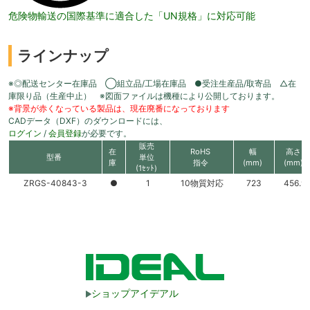
危険物輸送の国際基準に適合した「UN規格」に対応可能
ラインナップ
※◎配送センター在庫品 ◯組立品/工場在庫品 ●受注生産品/取寄品 △在
庫限り品（生産中止） ※図面ファイルは機種により公開しております。
※背景が赤くなっている製品は、現在廃番になっております
CADデータ（DXF）のダウンロードには、
ログイン
/
会員登録
が必要です。
販売
在
RoHS
幅
高さ
型番
単位
庫
指令
(mm)
(mm)
(1ｾｯﾄ)
ZRGS-40843-3
●
1
10物質対応
723
456.9
ショップアイデアル