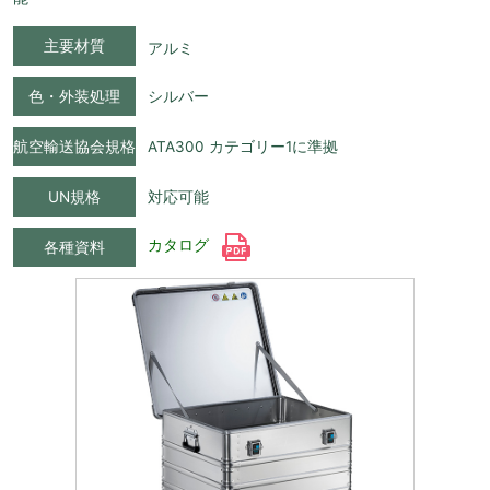
主要材質
アルミ
色・外装処理
シルバー
航空輸送協会規格
ATA300 カテゴリー1に準拠
UN規格
対応可能
カタログ
各種資料